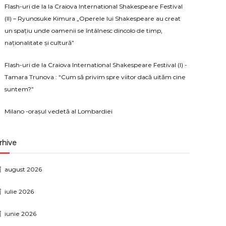
Flash-uri de la la Craiova International Shakespeare Festival
(II) – Ryunosuke Kimura „Operele lui Shakespeare au creat
un spațiu unde oamenii se întâlnesc dincolo de timp,
naționalitate și cultură”
Flash-uri de la Craiova International Shakespeare Festival (I) -
Tamara Trunova : “Cum să privim spre viitor dacă uităm cine
suntem?”
Milano -orașul vedetă al Lombardiei
rhive
august 2026
iulie 2026
iunie 2026