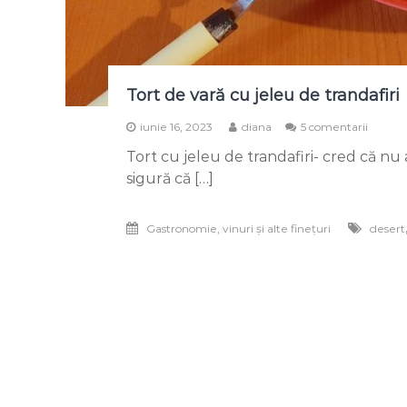
Tort de vară cu jeleu de trandafiri
la
iunie 16, 2023
diana
5 comentarii
Tort
Tort cu jeleu de trandafiri- cred că nu
de
vară
sigură că […]
cu
jeleu
de
Gastronomie, vinuri și alte finețuri
desert
trandaf