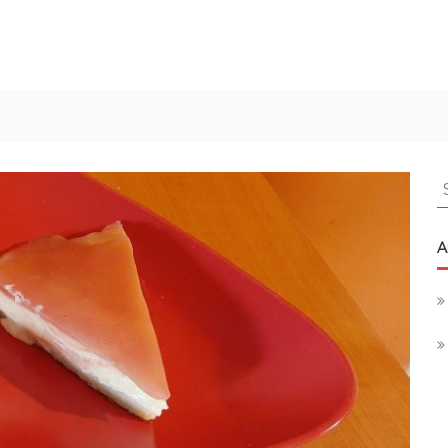
S
f
A