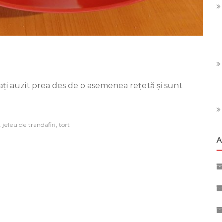
 ați auzit prea des de o asemenea rețetă și sunt
,
,
jeleu de trandafiri
tort
iri
A