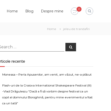
0
Home
Blog
Despre mine
Home
jeleu de trandafiri
earch
Search
or:
rticole recente
Moneasa – Perla Apusenilor, am venit, am văzut, ne-a plăcut
Flash-uri de la Craiova International Shakespeare Festival (III)
-Vlad Drăgulescu “Dacă a fi să vorbim despre festival ca un
copil al domnului Boroghină, pentru mine evenimentul a fost
ca un tată”