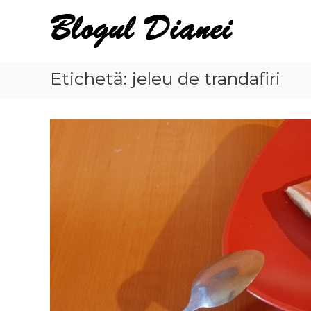
Skip
Blogul
to
Dianei
content
Blognotes
de
Etichetă:
jeleu de trandafiri
opinie,
călătorii
și
alte
finețuri