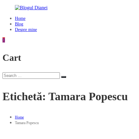
Skip
to
content
Home
Blogul
Blog
Dianei
Despre mine
Blognotes
0
de
opinie,
Cart
călătorii
și
alte
finețuri
Search
Search
for:
Etichetă:
Tamara Popescu
Home
Tamara Popescu