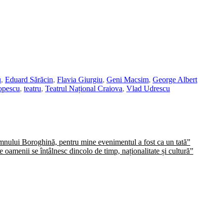
u
,
Eduard Sărăcin
,
Flavia Giurgiu
,
Geni Macsim
,
George Albert
opescu
,
teatru
,
Teatrul Național Craiova
,
Vlad Udrescu
domnului Boroghină, pentru mine evenimentul a fost ca un tată”
oamenii se întâlnesc dincolo de timp, naționalitate și cultură”