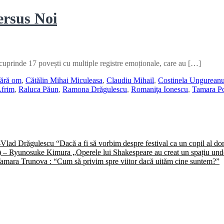
ersus Noi
uprinde 17 povești cu multiple registre emoționale, care au […]
fără om
,
Cătălin Mihai Miculeasa
,
Claudiu Mihail
,
Costinela Ungurean
frim
,
Raluca Păun
,
Ramona Drăgulescu
,
Romaniţa Ionescu
,
Tamara P
) -Vlad Drăgulescu “Dacă a fi să vorbim despre festival ca un copil al 
II) – Ryunosuke Kimura „Operele lui Shakespeare au creat un spațiu unde 
 -Tamara Trunova : “Cum să privim spre viitor dacă uităm cine suntem?”