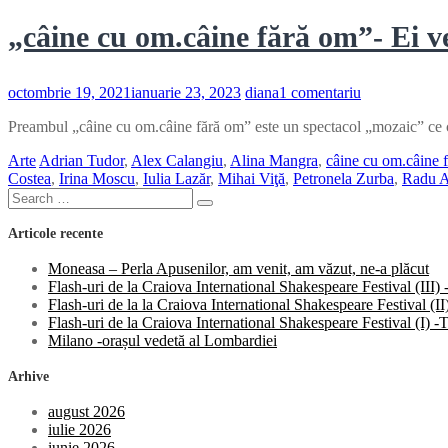
„câine cu om.câine fără om”- Ei v
la
octombrie 19, 2021
ianuarie 23, 2023
diana
1 comentariu
„câine
Preambul „câine cu om.câine fără om” este un spectacol „mozaic” ce c
cu
om.câine
Arte
Adrian Tudor
,
Alex Calangiu
,
Alina Mangra
,
câine cu om.câine 
fără
Costea
,
Irina Moscu
,
Iulia Lazăr
,
Mihai Viţă
,
Petronela Zurba
,
Radu A
om”-
Search
Ei
Search
for:
versus
Articole recente
Noi
Moneasa – Perla Apusenilor, am venit, am văzut, ne-a plăcut
Flash-uri de la Craiova International Shakespeare Festival (III
Flash-uri de la la Craiova International Shakespeare Festival (
Flash-uri de la Craiova International Shakespeare Festival (I)
Milano -orașul vedetă al Lombardiei
Arhive
august 2026
iulie 2026
iunie 2026