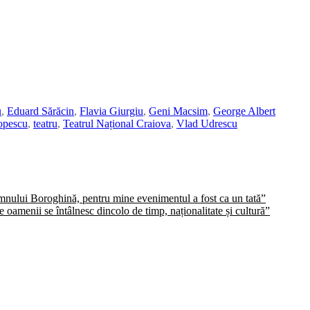
u
,
Eduard Sărăcin
,
Flavia Giurgiu
,
Geni Macsim
,
George Albert
opescu
,
teatru
,
Teatrul Național Craiova
,
Vlad Udrescu
domnului Boroghină, pentru mine evenimentul a fost ca un tată”
oamenii se întâlnesc dincolo de timp, naționalitate și cultură”