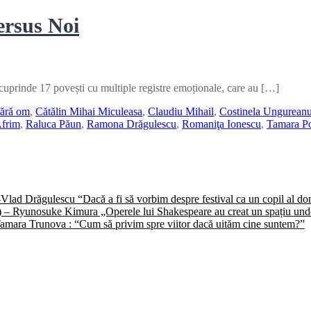
ersus Noi
uprinde 17 povești cu multiple registre emoționale, care au […]
fără om
,
Cătălin Mihai Miculeasa
,
Claudiu Mihail
,
Costinela Ungurean
frim
,
Raluca Păun
,
Ramona Drăgulescu
,
Romaniţa Ionescu
,
Tamara P
) -Vlad Drăgulescu “Dacă a fi să vorbim despre festival ca un copil al 
II) – Ryunosuke Kimura „Operele lui Shakespeare au creat un spațiu unde 
 -Tamara Trunova : “Cum să privim spre viitor dacă uităm cine suntem?”