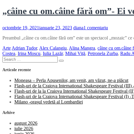
„câine cu om.câine fără om”- Ei v
la
octombrie 19, 2021
ianuarie 23, 2023
diana
1 comentariu
„câine
Preambul „câine cu om.câine fără om” este un spectacol „mozaic” ce c
cu
om.câine
Arte
Adrian Tudor
,
Alex Calangiu
,
Alina Mangra
,
câine cu om.câine 
fără
Costea
,
Irina Moscu
,
Iulia Lazăr
,
Mihai Viţă
,
Petronela Zurba
,
Radu A
om”-
Search
Ei
Search
for:
versus
Articole recente
Noi
Moneasa – Perla Apusenilor, am venit, am văzut, ne-a plăcut
Flash-uri de la Craiova International Shakespeare Festival (III
Flash-uri de la la Craiova International Shakespeare Festival (
Flash-uri de la Craiova International Shakespeare Festival (I)
Milano -orașul vedetă al Lombardiei
Arhive
august 2026
iulie 2026
iunie 2026