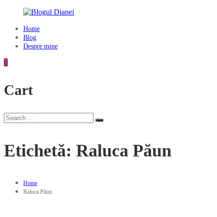
Skip
to
content
Home
Blogul
Blog
Dianei
Despre mine
Blognotes
0
de
opinie,
Cart
călătorii
și
alte
finețuri
Search
Search
for:
Etichetă:
Raluca Păun
Home
Raluca Păun