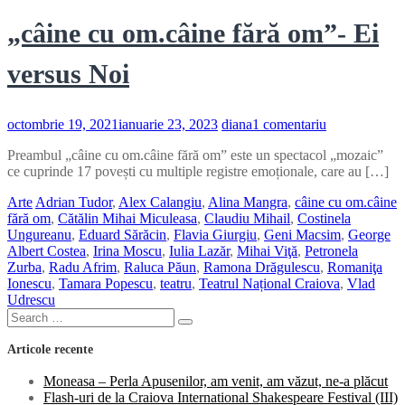
„câine cu om.câine fără om”- Ei
versus Noi
la
octombrie 19, 2021
ianuarie 23, 2023
diana
1 comentariu
„câine
Preambul „câine cu om.câine fără om” este un spectacol „mozaic”
cu
ce cuprinde 17 povești cu multiple registre emoționale, care au […]
om.câine
fără
Arte
Adrian Tudor
,
Alex Calangiu
,
Alina Mangra
,
câine cu om.câine
om”-
fără om
,
Cătălin Mihai Miculeasa
,
Claudiu Mihail
,
Costinela
Ei
Ungureanu
,
Eduard Sărăcin
,
Flavia Giurgiu
,
Geni Macsim
,
George
versus
Albert Costea
,
Irina Moscu
,
Iulia Lazăr
,
Mihai Viţă
,
Petronela
Noi
Zurba
,
Radu Afrim
,
Raluca Păun
,
Ramona Drăgulescu
,
Romaniţa
Ionescu
,
Tamara Popescu
,
teatru
,
Teatrul Național Craiova
,
Vlad
Udrescu
Search
Search
for:
Articole recente
Moneasa – Perla Apusenilor, am venit, am văzut, ne-a plăcut
Flash-uri de la Craiova International Shakespeare Festival (III)