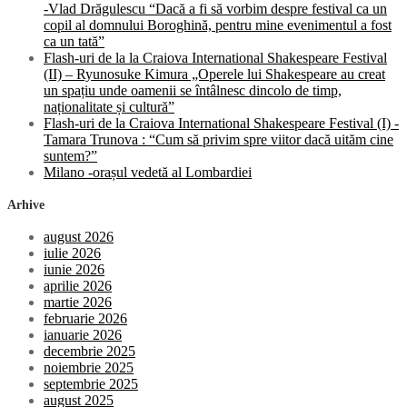
-Vlad Drăgulescu “Dacă a fi să vorbim despre festival ca un
copil al domnului Boroghină, pentru mine evenimentul a fost
ca un tată”
Flash-uri de la la Craiova International Shakespeare Festival
(II) – Ryunosuke Kimura „Operele lui Shakespeare au creat
un spațiu unde oamenii se întâlnesc dincolo de timp,
naționalitate și cultură”
Flash-uri de la Craiova International Shakespeare Festival (I) -
Tamara Trunova : “Cum să privim spre viitor dacă uităm cine
suntem?”
Milano -orașul vedetă al Lombardiei
Arhive
august 2026
iulie 2026
iunie 2026
aprilie 2026
martie 2026
februarie 2026
ianuarie 2026
decembrie 2025
noiembrie 2025
septembrie 2025
august 2025