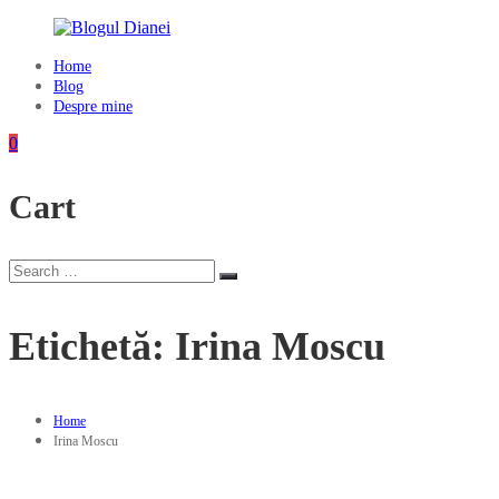
Skip
to
content
Home
Blogul
Blog
Dianei
Despre mine
Blognotes
0
de
opinie,
Cart
călătorii
și
alte
finețuri
Search
Search
for:
Etichetă:
Irina Moscu
Home
Irina Moscu