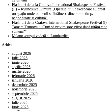
ca un tată”
fără
Flash-uri de la la Craiova International Shakespeare Festival
Sfârșit
(II) – Ryunosuke Kimura „Operele lui Shakespeare au creat
un spațiu unde oamenii se întâlnesc dincolo de timp,
naționalitate și cultură”
Flash-uri de la Craiova International Shakespeare Festival (I) -
Tamara Trunova : “Cum să privim spre viitor dacă uităm cine
suntem?”
Milano -orașul vedetă al Lombardiei
Arhive
august 2026
iulie 2026
iunie 2026
aprilie 2026
martie 2026
februarie 2026
ianuarie 2026
decembrie 2025
noiembrie 2025
septembrie 2025
august 2025
iulie 2025
iunie 2025