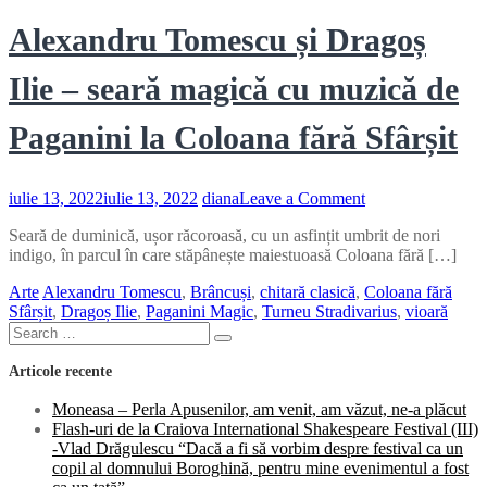
Alexandru Tomescu și Dragoș
Ilie – seară magică cu muzică de
Paganini la Coloana fără Sfârșit
on
iulie 13, 2022
iulie 13, 2022
diana
Leave a Comment
Alexandru
Seară de duminică, ușor răcoroasă, cu un asfințit umbrit de nori
Tomescu
indigo, în parcul în care stăpânește maiestuoasă Coloana fără […]
și
Dragoș
Arte
Alexandru Tomescu
,
Brâncuși
,
chitară clasică
,
Coloana fără
Ilie
Sfârșit
,
Dragoș Ilie
,
Paganini Magic
,
Turneu Stradivarius
,
vioară
–
Search
seară
Search
for:
magică
Articole recente
cu
muzică
Moneasa – Perla Apusenilor, am venit, am văzut, ne-a plăcut
de
Flash-uri de la Craiova International Shakespeare Festival (III)
Paganini
-Vlad Drăgulescu “Dacă a fi să vorbim despre festival ca un
la
copil al domnului Boroghină, pentru mine evenimentul a fost
Coloana