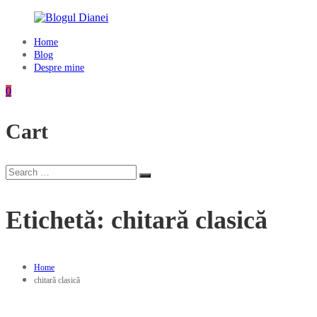
Skip
to
content
Home
Blogul
Blog
Dianei
Despre mine
Blognotes
0
de
opinie,
Cart
călătorii
și
alte
finețuri
Search
Search
for:
Etichetă:
chitară clasică
Home
chitară clasică