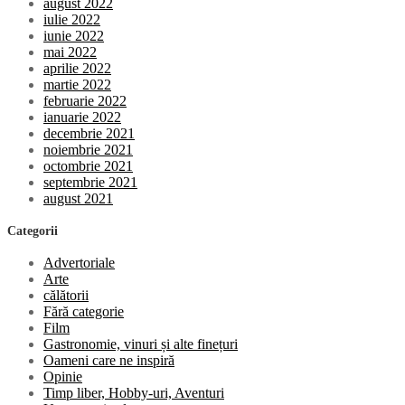
august 2022
iulie 2022
iunie 2022
mai 2022
aprilie 2022
martie 2022
februarie 2022
ianuarie 2022
decembrie 2021
noiembrie 2021
octombrie 2021
septembrie 2021
august 2021
Categorii
Advertoriale
Arte
călătorii
Fără categorie
Film
Gastronomie, vinuri și alte finețuri
Oameni care ne inspiră
Opinie
Timp liber, Hobby-uri, Aventuri