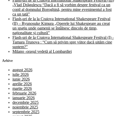
Flash-uri de la Craiova International Shakespeare Festival (III)
Paganini
-Vlad Drăgulescu “Dacă a fi să vorbim despre festival ca un
la
copil al domnului Boroghină, pentru mine evenimentul a fost
Coloana
ca un tată”
fără
Flash-uri de la la Craiova International Shakespeare Festival
Sfârșit
(II) – Ryunosuke Kimura „Operele lui Shakespeare au creat
un spațiu unde oamenii se întâlnesc dincolo de timp,
naționalitate și cultură”
Flash-uri de la Craiova International Shakespeare Festival (I) -
Tamara Trunova : “Cum să privim spre viitor dacă uităm cine
suntem?”
Milano -orașul vedetă al Lombardiei
Arhive
august 2026
iulie 2026
iunie 2026
aprilie 2026
martie 2026
februarie 2026
ianuarie 2026
decembrie 2025
noiembrie 2025
septembrie 2025