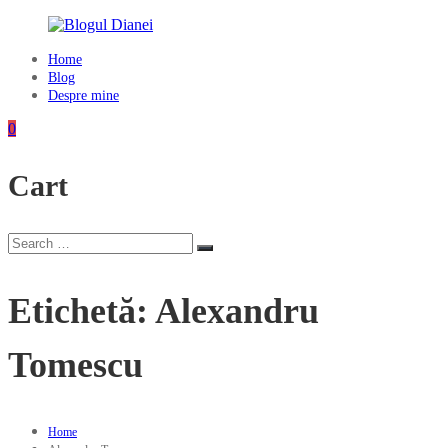
Skip
to
content
Home
Blogul
Blog
Dianei
Despre mine
Blognotes
0
de
opinie,
Cart
călătorii
și
alte
finețuri
Search
Search
for:
Etichetă:
Alexandru
Tomescu
Home