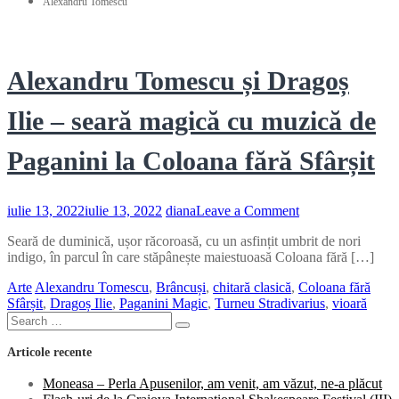
Alexandru Tomescu
Alexandru Tomescu și Dragoș
Ilie – seară magică cu muzică de
Paganini la Coloana fără Sfârșit
on
iulie 13, 2022
iulie 13, 2022
diana
Leave a Comment
Alexandru
Seară de duminică, ușor răcoroasă, cu un asfințit umbrit de nori
Tomescu
indigo, în parcul în care stăpânește maiestuoasă Coloana fără […]
și
Dragoș
Arte
Alexandru Tomescu
,
Brâncuși
,
chitară clasică
,
Coloana fără
Ilie
Sfârșit
,
Dragoș Ilie
,
Paganini Magic
,
Turneu Stradivarius
,
vioară
–
Search
seară
Search
for:
magică
Articole recente
cu
muzică
Moneasa – Perla Apusenilor, am venit, am văzut, ne-a plăcut
de