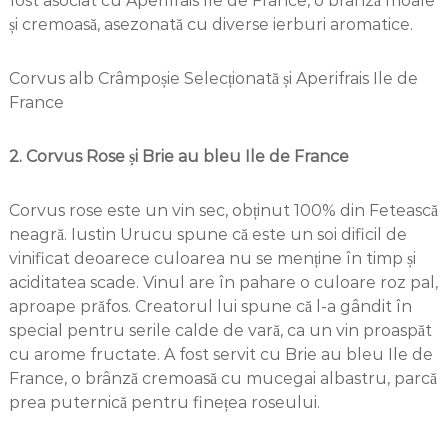
fost asociat cu Aperifrais Ile de France, o brânză moale
și cremoasă, asezonată cu diverse ierburi aromatice.
Corvus alb Crâmpoșie Selecționată și Aperifrais Ile de
France
2. Corvus Rose și Brie au bleu Ile de France
Corvus rose este un vin sec, obținut 100% din Fetească
neagră. Iustin Urucu spune că este un soi dificil de
vinificat deoarece culoarea nu se menține în timp și
aciditatea scade. Vinul are în pahare o culoare roz pal,
aproape prăfos. Creatorul lui spune că l-a gândit în
special pentru serile calde de vară, ca un vin proaspăt
cu arome fructate. A fost servit cu Brie au bleu Ile de
France, o brânză cremoasă cu mucegai albastru, parcă
prea puternică pentru finețea roseului.