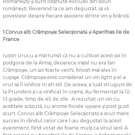
Românești) și sunt obținute exclusiv din soiuri
românești. Revenind la ce am degustat, să vă
povestesc despre fiecare asociere dintre vin și brânză.
1.Corvus alb Crâmpoșie Selecționată și Aperifrais Ile de
France
Iustin Urucu a mărturisit că nu a cultivat acest soi în
podgoria de la Almăj, deoarece inițial nu era fan
Crâmpoșie, un soi foarte vechi, folosit mai ales în
cupaje. Crâmpoșia este considerat un vin light și el a
vrut să îl vinifice în alt stil. De aceea, a luat strugurii de
la Prundeni și i-a vinificat în cramă. Au fermentat la 12-
13 grade, timp de 45 de zile . A rezultat un vin cu
aciditate scăzută, cu arome florale ușoare și post gust
scurt. Corvus alb Crâmpoșie Selecționată a avut mare
succes în rândul celor care l-au degustat la acest
eveniment, fiind votat de foarte mulți ca vinul serii. A