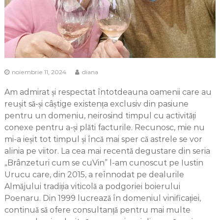
noiembrie 11, 2024
diana
Am admirat și respectat întotdeauna oamenii care au
reușit să-și câștige existența exclusiv din pasiune
pentru un domeniu, neirosind timpul cu activități
conexe pentru a-și plăti facturile. Recunosc, mie nu
mi-a ieșit tot timpul și încă mai sper că astrele se vor
alinia pe viitor. La cea mai recentă degustare din seria
„Brânzeturi cum se cuVin” l-am cunoscut pe Iustin
Urucu care, din 2015, a reînnodat pe dealurile
Almăjului tradiția viticolă a podgoriei boierului
Poenaru. Din 1999 lucrează în domeniul vinificației,
continuă să ofere consultanță pentru mai multe