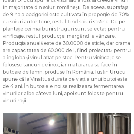
Iustin Urucu spune că visul său a fost să creeze vinuri
în majoritate din soiuri românești. De aceea, suprafața
de 9 ha a podgoriei este cultivată în proporție de 70%
cu soiuri autohtone, restul fiind soiuri străine. De pe
plantație cei mai buni struguri sunt selectați pentru
vinificație, restul producției mergând la vânzare.
Producția anuală este de 30.0000 de sticle, dar crama
are capacitatea de 60.000 de l, fiind proiectată pentru
a îngloba și vinul aflat pe stoc. Pentru vinificație se
folosesc tancuri de inox, iar maturarea se face în
butoaie de lemn, produse în România. Iustin Urucu
spune că la Vinaltus durata de viață a unui butoi este
de 4 ani. În butoaiele noi se realizează fermentarea
vinurilor albe câteva luni, apoi sunt folosite pentru
vinuri roșii.