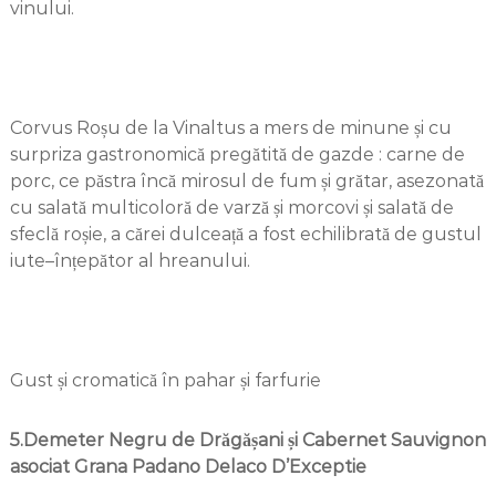
vinului.
Corvus Roșu de la Vinaltus a mers de minune și cu
surpriza gastronomică pregătită de gazde : carne de
porc, ce păstra încă mirosul de fum și grătar, asezonată
cu salată multicoloră de varză și morcovi și salată de
sfeclă roșie, a cărei dulceață a fost echilibrată de gustul
iute–înțepător al hreanului.
Gust și cromatică în pahar și farfurie
5.Demeter Negru de Drăgășani și Cabernet Sauvignon
asociat Grana Padano Delaco D’Exceptie