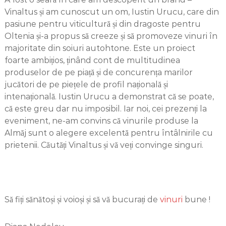
Vinaltus și am cunoscut un om, Iustin Urucu, care din
pasiune pentru viticultură și din dragoste pentru
Oltenia și-a propus să creeze și să promoveze vinuri în
majoritate din soiuri autohtone. Este un proiect
foarte ambițios, ținând cont de multitudinea
produselor de pe piață și de concurența marilor
jucători de pe piețele de profil națională și
intenațională. Iustin Urucu a demonstrat că se poate,
că este greu dar nu imposibil. Iar noi, cei prezenți la
eveniment, ne-am convins că vinurile produse la
Almăj sunt o alegere excelentă pentru întâlnirile cu
prietenii. Căutăți Vinaltus și vă veți convinge singuri.
Să fiți sănătoși și voioși și să vă bucurați de
vinuri
bune !