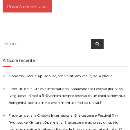
Search
Search
for:
Articole recente
Moneasa – Perla Apusenilor, am venit, am văzut, ne-a plăcut
Flash-uri de la Craiova International Shakespeare Festival (III) -Vlad
Drăgulescu “Dacă a fi să vorbim despre festival ca un copil al domnului
Boroghină, pentru mine evenimentul a fost ca un tată”
Flash-uri de la la Craiova International Shakespeare Festival (II) –
Ryunosuke Kimura „Operele lui Shakespeare au creat un spațiu
unde oamenii se întâlnesc dincolo de timp, naționalitate și cultură”