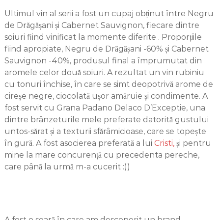
Ultimul vin al serii a fost un cupaj obținut între Negru
de Drăgășani și Cabernet Sauvignon, fiecare dintre
soiuri fiind vinificat la momente diferite . Proporțiile
fiind apropiate, Negru de Drăgășani -60% și Cabernet
Sauvignon -40%, produsul final a împrumutat din
aromele celor două soiuri. A rezultat un vin rubiniu
cu tonuri închise, în care se simt deopotrivă arome de
cireșe negre, ciocolată ușor amăruie și condimente. A
fost servit cu Grana Padano Delaco D’Exceptie, una
dintre brânzeturile mele preferate datorită gustului
untos-sărat și a texturii sfărâmicioase, care se topește
în gură. A fost asocierea preferată a lui
Cristi,
și pentru
mine la mare concurență cu precedenta pereche,
care până la urmă m-a cucerit :))
A fost o seară în care am descoperit un brand –