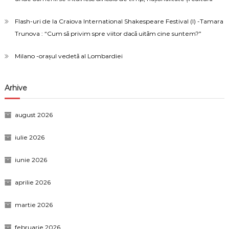
Flash-uri de la Craiova International Shakespeare Festival (I) -Tamara
Trunova : “Cum să privim spre viitor dacă uităm cine suntem?”
Milano -orașul vedetă al Lombardiei
Arhive
august 2026
iulie 2026
iunie 2026
aprilie 2026
martie 2026
februarie 2026