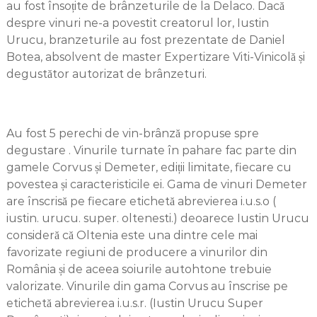
au fost însoțite de brânzeturile de la Delaco. Dacă
despre vinuri ne-a povestit creatorul lor, Iustin
Urucu, branzeturile au fost prezentate de Daniel
Botea, absolvent de master Expertizare Viti-Vinicolă și
degustător autorizat de brânzeturi.
Au fost 5 perechi de vin-brânză propuse spre
degustare . Vinurile turnate în pahare fac parte din
gamele Corvus și Demeter, ediții limitate, fiecare cu
povestea și caracteristicile ei. Gama de vinuri Demeter
are înscrisă pe fiecare etichetă abrevierea i.u.s.o (
iustin. urucu. super. oltenesti.) deoarece Iustin Urucu
consideră că Oltenia este una dintre cele mai
favorizate regiuni de producere a vinurilor din
România și de aceea soiurile autohtone trebuie
valorizate. Vinurile din gama Corvus au înscrise pe
etichetă abrevierea i.u.s.r. (Iustin Urucu Super