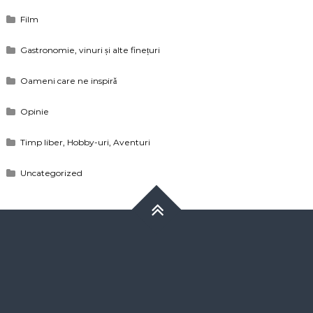
Film
Gastronomie, vinuri și alte finețuri
Oameni care ne inspiră
Opinie
Timp liber, Hobby-uri, Aventuri
Uncategorized