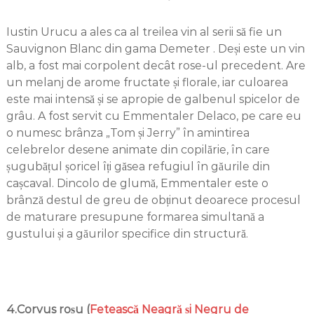
Iustin Urucu a ales ca al treilea vin al serii să fie un
Sauvignon Blanc din gama Demeter . Deși este un vin
alb, a fost mai corpolent decât rose-ul precedent. Are
un melanj de arome fructate și florale, iar culoarea
este mai intensă și se apropie de galbenul spicelor de
grâu. A fost servit cu Emmentaler Delaco, pe care eu
o numesc brânza „Tom și Jerry” în amintirea
celebrelor desene animate din copilărie, în care
șugubățul șoricel îți găsea refugiul în găurile din
cașcaval. Dincolo de glumă, Emmentaler este o
brânză destul de greu de obținut deoarece procesul
de maturare presupune formarea simultană a
gustului și a găurilor specifice din structură.
4.Corvus roșu (
Fetească Neagră și Negru de