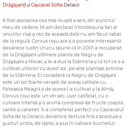
Drăgășani
) și
Cașcaval Sofia
Delaco
A fost asocierea cea mai reușită a serii, din punctul
meu de vedere. M-am declarat întotdeauna fan al
vinurilor roșii și nici de această dată nu am făcut rabat
de la regulă. Corvus roșu are și o poveste interesantă
deoarece Iustin Urucu spune că în 2001 a recuperat
de la Drăgășani ultimele plante de Negru de
Drăgășani și Novac și le-a dus la Stârmina și că tot ce s-a
cultivat ulterior cu acest soi , pe alte plantații, provine
de la Stârmina. El consideră că Negru de Drăgășani
este un soi foarte versatil de aceași calitate cu
Feteasca Neagră și de aceea l-a cultivat și la Almăj.
Corvus roșu este un vin sec, ușor catifelat, cu o
culoare intensă și o aromă complexă de fructe coapte,
vanile și caramel. S-a completat perfect cu Cașcavalul
Sofia de la Delaco, deoarece textura fină a acestuia și
gustul untos, de lapte, a pus în valoare buchetul