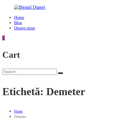
Skip
to
content
Home
Blogul
Blog
Dianei
Despre mine
Blognotes
0
de
opinie,
Cart
călătorii
și
alte
finețuri
Search
Search
for:
Etichetă:
Demeter
Home
Demeter