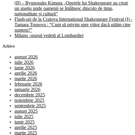
(II) – Ryunosuke Kimura „Operele lui Shakespeare au creat
un spațiu unde oamenii se întâlnesc dincolo de timp,
naționalitate și cultură”
Flash-uri de la Craiova International Shakespeare Festival (I) -
Tamara Trunova : “Cum să privim spre viitor dacă uităm cine
suntem?”
Milano -orașul vedetă al Lombardiei
Arhive
august 2026
iulie 2026
iunie 2026
aprilie 2026
martie 2026
februarie 2026
ianuarie 2026
decembrie 2025
noiembrie 2025
septembrie 2025
august 2025
iulie 2025
iunie 2025
aprilie 2025
martie 2025