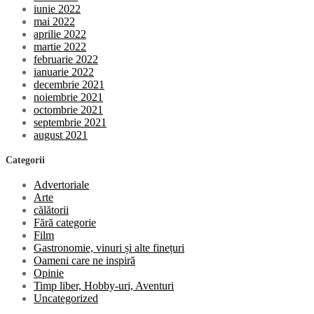
iunie 2022
mai 2022
aprilie 2022
martie 2022
februarie 2022
ianuarie 2022
decembrie 2021
noiembrie 2021
octombrie 2021
septembrie 2021
august 2021
Categorii
Advertoriale
Arte
călătorii
Fără categorie
Film
Gastronomie, vinuri și alte finețuri
Oameni care ne inspiră
Opinie
Timp liber, Hobby-uri, Aventuri
Uncategorized