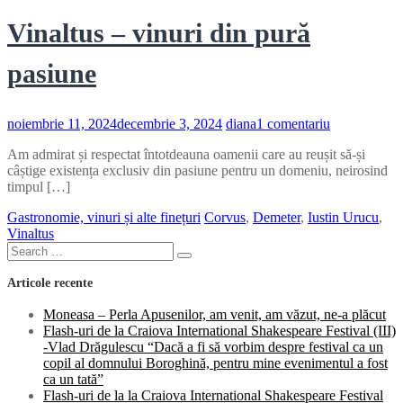
Vinaltus – vinuri din pură
pasiune
la
noiembrie 11, 2024
decembrie 3, 2024
diana
1 comentariu
Vinaltus
Am admirat și respectat întotdeauna oamenii care au reușit să-și
–
câștige existența exclusiv din pasiune pentru un domeniu, neirosind
vinuri
timpul […]
din
pură
Gastronomie, vinuri și alte finețuri
Corvus
,
Demeter
,
Iustin Urucu
,
pasiune
Vinaltus
Search
Search
for:
Articole recente
Moneasa – Perla Apusenilor, am venit, am văzut, ne-a plăcut
Flash-uri de la Craiova International Shakespeare Festival (III)
-Vlad Drăgulescu “Dacă a fi să vorbim despre festival ca un
copil al domnului Boroghină, pentru mine evenimentul a fost
ca un tată”
Flash-uri de la la Craiova International Shakespeare Festival