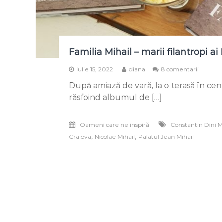
Familia Mihail – marii filantropi a
la
iulie 15, 2022
diana
8 comentarii
Familia
După amiază de vară, la o terasă în cent
Mihail
–
răsfoind albumul de […]
marii
filantro
ai
Oameni care ne inspiră
Constantin Dini M
Români
,
,
Craiova
Nicolae Mihail
Palatul Jean Mihail