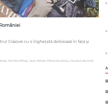
i României
rul Craiovei cu o înghețată delicioasă în față și
pi
,
,
,
,
ihail
Familia Mihail
Jean Mihail
MIhai Murărețu
Muzeul de Artă
ei
A