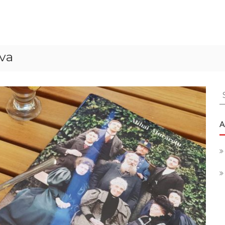
ova
S
f
A