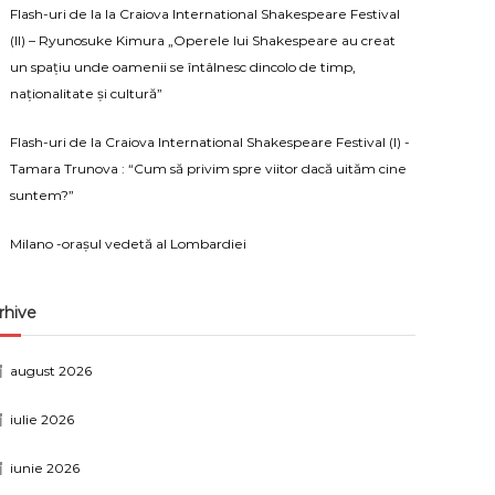
Flash-uri de la la Craiova International Shakespeare Festival
(II) – Ryunosuke Kimura „Operele lui Shakespeare au creat
un spațiu unde oamenii se întâlnesc dincolo de timp,
naționalitate și cultură”
Flash-uri de la Craiova International Shakespeare Festival (I) -
Tamara Trunova : “Cum să privim spre viitor dacă uităm cine
suntem?”
Milano -orașul vedetă al Lombardiei
rhive
august 2026
iulie 2026
iunie 2026