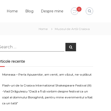
0
Home
Blog
Despre mine
Home
Muzeul de Artă Craiova
earch
Search
or:
rticole recente
Moneasa – Perla Apusenilor, am venit, am văzut, ne-a plăcut
Flash-uri de la Craiova International Shakespeare Festival (III)
-Vlad Drăgulescu “Dacă a fi să vorbim despre festival ca un
copil al domnului Boroghină, pentru mine evenimentul a fost
ca un tată”