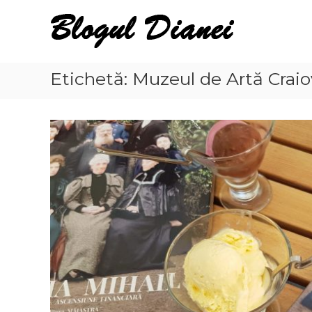
Skip
Blogul
to
Dianei
content
Blognotes
de
Etichetă:
Muzeul de Artă Crai
opinie,
călătorii
și
alte
finețuri