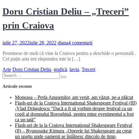
Doru Cristian Deliu – „Treceri”
prin Craiova
la
iulie 27, 2022
iulie 28, 2022
diana
4 comentarii
Doru
Promisese de mult că vine la Craiova pentru a deschide o personală .
Cristian
Cel puțin asta imi răspundea mie la […]
Deliu
–
Arte
Doru Cristian Deliu
,
grafică
,
laviu
,
Treceri
„Treceri”
Search
prin
Search
for:
Craiova
Articole recente
Moneasa – Perla Apusenilor, am venit, am văzut, ne-a plăcut
Flash-uri de la Craiova International Shakespeare Festival (III)
-Vlad Drăgulescu “Dacă a fi să vorbim despre festival ca un
copil al domnului Boroghină, pentru mine evenimentul a fost
ca un tată”
Flash-uri de la la Craiova International Shakespeare Festival
(II) – Ryunosuke Kimura „Operele lui Shakespeare au creat
un spațiu unde oamenii se întâlnesc dincolo de timp,