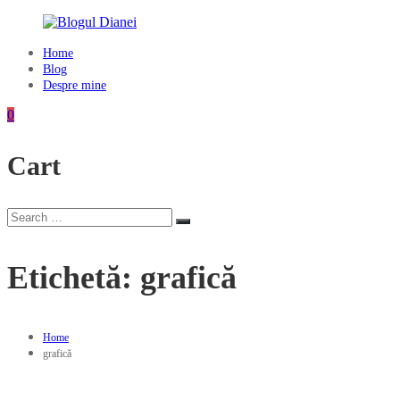
Skip
to
content
Home
Blogul
Blog
Dianei
Despre mine
Blognotes
0
de
opinie,
Cart
călătorii
și
alte
finețuri
Search
Search
for:
Etichetă:
grafică
Home
grafică