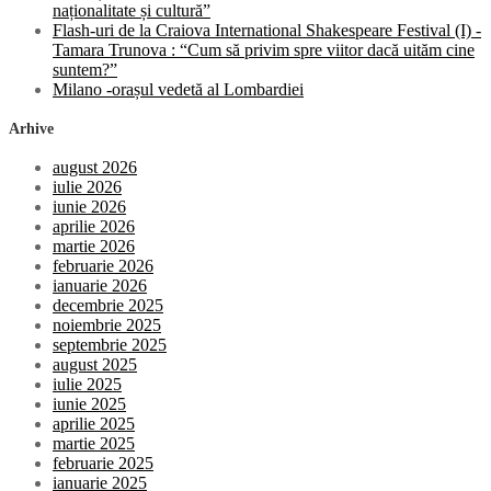
naționalitate și cultură”
Flash-uri de la Craiova International Shakespeare Festival (I) -
Tamara Trunova : “Cum să privim spre viitor dacă uităm cine
suntem?”
Milano -orașul vedetă al Lombardiei
Arhive
august 2026
iulie 2026
iunie 2026
aprilie 2026
martie 2026
februarie 2026
ianuarie 2026
decembrie 2025
noiembrie 2025
septembrie 2025
august 2025
iulie 2025
iunie 2025
aprilie 2025
martie 2025
februarie 2025
ianuarie 2025