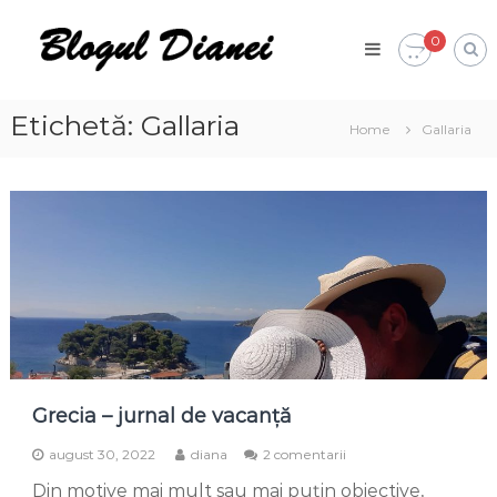
Skip
Blogul
to
0
Dianei
content
Blognotes
de
opinie,
Etichetă:
Gallaria
Home
Gallaria
călătorii
și
alte
finețuri
Grecia – jurnal de vacanță
la
august 30, 2022
diana
2 comentarii
Grecia
Din motive mai mult sau mai puțin obiective,
–