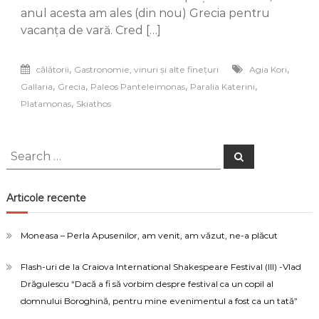
jurnal
anul acesta am ales (din nou) Grecia pentru
de
vacanța de vară. Cred […]
vacanță
,
,
călătorii
Gastronomie, vinuri și alte finețuri
Agia Kori
,
,
,
,
Gallaria
Grecia
Paleos Panteleimonas
Paralia Katerini
,
Platamonas
Skiathos
Search
Search
for:
Articole recente
Moneasa – Perla Apusenilor, am venit, am văzut, ne-a plăcut
Flash-uri de la Craiova International Shakespeare Festival (III) -Vlad
Drăgulescu “Dacă a fi să vorbim despre festival ca un copil al
domnului Boroghină, pentru mine evenimentul a fost ca un tată”