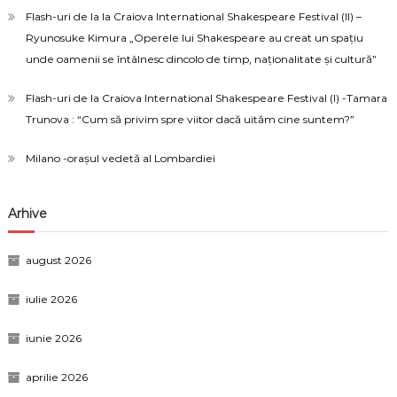
Flash-uri de la la Craiova International Shakespeare Festival (II) –
Ryunosuke Kimura „Operele lui Shakespeare au creat un spațiu
unde oamenii se întâlnesc dincolo de timp, naționalitate și cultură”
Flash-uri de la Craiova International Shakespeare Festival (I) -Tamara
Trunova : “Cum să privim spre viitor dacă uităm cine suntem?”
Milano -orașul vedetă al Lombardiei
Arhive
august 2026
iulie 2026
iunie 2026
aprilie 2026