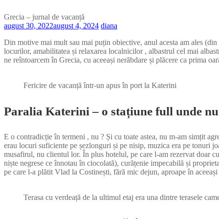
Grecia – jurnal de vacanță
august 30, 2022
august 4, 2024
diana
Din motive mai mult sau mai puțin obiective, anul acesta am ales (din
locurilor, amabilitatea și relaxarea localnicilor , albastrul cel mai alba
ne reîntoarcem în Grecia, cu aceeași nerăbdare și plăcere ca prima oar
Fericire de vacanță într-un apus în port la Katerini
Paralia Katerini – o stațiune full unde nu
E o contradicție în termeni , nu ? Și cu toate astea, nu m-am simțit a
erau locuri suficiente pe șezlonguri și pe nisip, muzica era pe tonuri j
musafirul, nu clientul lor. În plus hotelul, pe care l-am rezervat doar c
niște negrese ce înnotau în ciocolată), curățenie impecabilă și propriet
pe care l-a plătit Vlad la Costinești, fără mic dejun, aproape în aceea
Terasa cu verdeață de la ultimul etaj era una dintre terasele cam