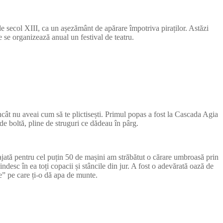
 de secol XIII, ca un așezământ de apărare împotriva piraților. Astăzi
 se organizează anual un festival de teatru.
încât nu aveai cum să te plictisești. Primul popas a fost la Cascada Agia
 de boltă, pline de struguri ce dădeau în pârg.
ajată pentru cel puțin 50 de mașini am străbătut o cărare umbroasă prin
desc în ea toți copacii și stâncile din jur. A fost o adevărată oază de
e” pe care ți-o dă apa de munte.