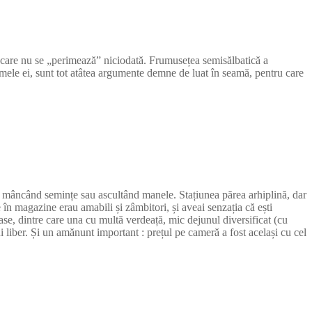
e care nu se „perimează” niciodată. Frumusețea semisălbatică a
 aromele ei, sunt tot atâtea argumente demne de luat în seamă, pentru care
ut mâncând semințe sau ascultând manele. Stațiunea părea arhiplină, dar
 în magazine erau amabili și zâmbitori, și aveai senzația că ești
rase, dintre care una cu multă verdeață, mic dejunul diversificat (cu
i liber. Și un amănunt important : prețul pe cameră a fost același cu cel