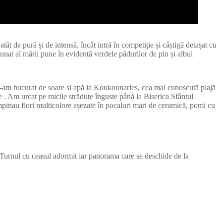
ât de pură și de intensă, încât intră în competiție și câștigă detașat cu
unat al mării pune în evidență verdele pădurilor de pin și albul
i ne-am bucurat de soare și apă la Koukounaries, cea mai cunoscută plajă
ne . Am urcat pe micile străduțe înguste până la Biserica Sfântul
mpinau flori multicolore așezate în pocaluri mari de ceramică, pomi cu
flă Turnul cu ceasul adormit iar panorama care se deschide de la