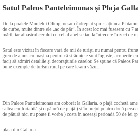
Satul Paleos Panteleimonas și Plaja Gall
De la poalele Muntelui Olimp, ne-am îndreptat spre stațiunea Platamona
de curbe, multe dintre ele „ac de păr”. În acest loc mai fusesem cu 7 a
mării, iar albastrul cerului cu cel al apei se iau la întrecere în zeci de n
Satul este vizitat în fiecare vară de mii de turiști nu numai pentru frumuse
greu de ajuns cu mașina pentru că străduțele sunt înguste, acoperite cu b
faci) să admiri detaliile și decorațiunile caselor. Se spune că Paleos P
bune exemple de turism rural pe care le-am văzut.
Din Paleos Panteleimonas am coborât la Gallaria, o plajă cochetă amenaj
saltea confortabilă și o pătură de plajă ) și în prețul pentru două perso
de pătură nici nu poate fi vorba ) costa în aceeași perioadă 50 de lei (p
plaja din Gallaria