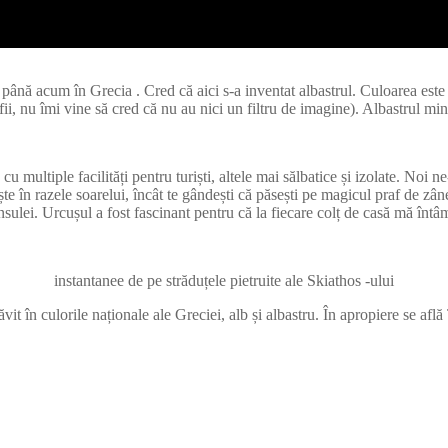
ână acum în Grecia . Cred că aici s-a inventat albastrul. Culoarea este at
i, nu îmi vine să cred că nu au nici un filtru de imagine). Albastrul min
u multiple facilități pentru turiști, altele mai sălbatice și izolate. No
ește în razele soarelui, încât te gândești că păsești pe magicul praf de zâ
sulei. Urcușul a fost fascinant pentru că la fiecare colț de casă mă întâ
instantanee de pe străduțele pietruite ale Skiathos -ului
ăvit în culorile naționale ale Greciei, alb și albastru. În apropiere se a