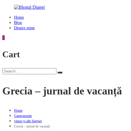
Skip
to
content
Home
Blogul
Blog
Dianei
Despre mine
Blognotes
0
de
opinie,
Cart
călătorii
și
alte
finețuri
Search
Search
for:
Grecia – jurnal de vacanță
Home
Gastronomie
vinuri și alte finețuri
Grecia – jurnal de vacanță