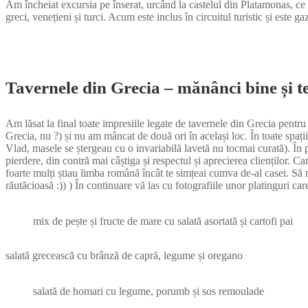
Am încheiat excursia pe înserat, urcând la castelul din Platamonas, ce s
greci, venețieni și turci. Acum este inclus în circuitul turistic și este
Tavernele din Grecia – mănânci bine și te
Am lăsat la final toate impresiile legate de tavernele din Grecia pentru
Grecia, nu ?) și nu am mâncat de două ori în același loc. În toate spații
Vlad, masele se ștergeau cu o invariabilă lavetă nu tocmai curată). În pl
pierdere, din contră mai câștiga și respectul și aprecierea clienților. Car
foarte mulți știau limba română încât te simțeai cumva de-al casei. S
răutăcioasă :)) ) În continuare vă las cu fotografiile unor platinguri 
mix de pește și fructe de mare cu salată asortată și cartofi pai
salată grecească cu brânză de capră, legume și oregano
salată de homari cu legume, porumb și sos remoulade