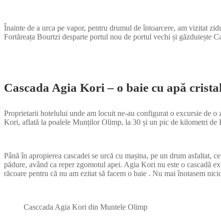
Înainte de a urca pe vapor, pentru drumul de întoarcere, am vizitat zidu
Fortăreața Bourtzi desparte portul nou de portul vechi și găzduiește Ca
Cascada Agia Kori – o baie cu apă crista
Proprietarii hotelului unde am locuit ne-au configurat o excursie de o zi
Kori, aflată la poalele Munților Olimp, la 30 și un pic de kilometri de 
Până în apropierea cascadei se urcă cu mașina, pe un drum asfaltat, ce
pădure, având ca reper zgomotul apei. Agia Kori nu este o cascadă extre
răcoare pentru că nu am ezitat să facem o baie . Nu mai înotasem nicio
Casccada Agia Kori din Muntele Olimp