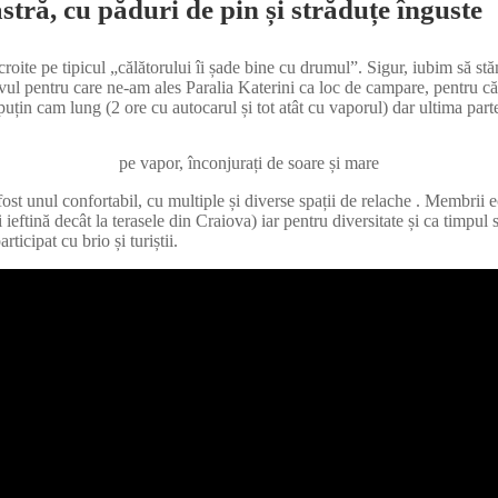
stră, cu păduri de pin și străduțe înguste
 croite pe tipicul „călătorului îi șade bine cu drumul”. Sigur, iubim să st
ul pentru care ne-am ales Paralia Katerini ca loc de campare, pentru că
n cam lung (2 ore cu autocarul și tot atât cu vaporul) dar ultima parte 
pe vapor, înconjurați de soare și mare
t unul confortabil, cu multiple și diverse spații de relache . Membrii echi
 ieftină decât la terasele din Craiova) iar pentru diversitate și ca timpul
ticipat cu brio și turiștii.