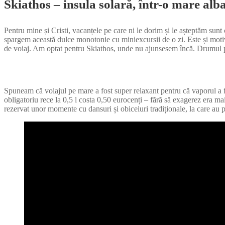
Skiathos – insula solară, într-o mare alba
Pentru mine și Cristi, vacanțele pe care ni le dorim și le așteptăm sunt
spargem această dulce monotonie cu miniexcursii de o zi. Este și motiv
de voiaj. Am optat pentru Skiathos, unde nu ajunsesem încă. Drumul puți
Spuneam că voiajul pe mare a fost super relaxant pentru că vaporul a fos
obligatoriu rece la 0,5 l costa 0,50 eurocenți – fără să exagerez era mai
rezervat unor momente cu dansuri și obiceiuri tradiționale, la care au par