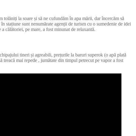
ăm tolăniți la soare și să ne cufundăm în apa mării, dar încercăm să
 în stațiune sunt nenumărate agenții de turism cu o sumedenie de idei
a călătoriei, pe mare, a fost minunat de relaxantă.
pajului tineri și agreabili, prețurile la baruri superok (o apă plată
 să treacă mai repede , jumătate din timpul petrecut pe vapor a fost