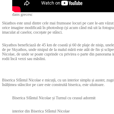
dans grecesc
Skiathos este unul dintre cele mai frumoase locuri pe care le-am văzut p
orice imagine modificată în photoshop (și acum când mă uit la fotografi
imaculat al caselor, cocoțate pe stânci.
Skyathos beneficiază de 45 km de coastă și 60 de plaje de nisip, unele c
de pe Skyathos, unde nisipul de la malul mării este atât de fin și sclip
Nicolae, de unde se poate cuprinde cu privirea o parte din panorama in
rodii încă verzi sau măslini.
Biserica Sfântul Nicolae e micuță, cu un interior simplu și auster, zugr
înălțimea stâncilor pe care este construită biserica, este uluitoare.
Biserica Sfântul Nicolae și Turnul cu ceasul adormit
interior din Biserica Sfântul Nicolae