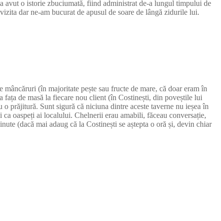
 a avut o istorie zbuciumată, fiind administrat de-a lungul timpului de
l vizita dar ne-am bucurat de apusul de soare de lângă zidurile lui.
lte mâncăruri (în majoritate pește sau fructe de mare, că doar eram în
 fața de masă la fiecare nou client (în Costinești, din poveștile lui
u o prăjitură. Sunt sigură că niciuna dintre aceste taverne nu ieșea în
 și ca oaspeți ai localului. Chelnerii erau amabili, făceau conversație,
ute (dacă mai adaug că la Costinești se aștepta o oră și, devin chiar