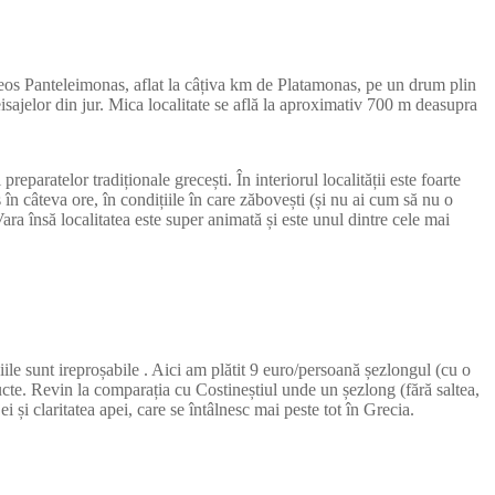
leos Panteleimonas, aflat la câțiva km de Platamonas, pe un drum plin
isajelor din jur. Mica localitate se află la aproximativ 700 m deasupra
preparatelor tradiționale grecești. În interiorul localității este foarte
 în câteva ore, în condițiile în care zăbovești (și nu ai cum să nu o
ra însă localitatea este super animată și este unul dintre cele mai
ile sunt ireproșabile . Aici am plătit 9 euro/persoană șezlongul (cu o
fructe. Revin la comparația cu Costineștiul unde un șezlong (fără saltea,
 și claritatea apei, care se întâlnesc mai peste tot în Grecia.