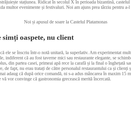
trăjuiește stațiunea. Ridicat în secolul X în perioada bizantină, castelul
 gazda multor evenimente și festivaluri. Noi am ajuns prea târziu pentru a-
Noi și apusul de soare la Castelul Platamonas
 simți oaspete, nu client
 că ele se înscriu într-o notă unitară, la superlativ. Am experimentat mu
le, indiferent că au fost taverne mici sau restaurante elegante, se schimba
us, din partea casei, primeai apă rece la carafă și la final o înghețată sa
e, de fapt, nu erau tratați de către personalul restaurantului ca și clienți
ă mai adaug că după orice comandă, ni s-a adus mâncarea în maxim 15 min
care vă vor convinge că gastronomia grecească merită încercată.