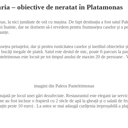
aria – obiective de neratat în Platamonas
s, la nici jumătate de oră cu mașina. De fapt destinația a fost satul Pa
ni înainte, dar ne dorisem să-l revedem pentru frumusețea caselor și a pe
uanțe.
țea peisajelor, dar și pentru rusticitatea caselor și ineditul obiectelor și 
ucăți inegale de piatră. Satul este destul de mic, poate fi parcurs la pas
anteleimonas este locuit pe tot timpul anului de maxim 20 de persoane . Va
imagini din Paleos Panteleimonas
ată pe locul unei gări dezafectate. Restaurantul este elegant iar servici
ane au fost incluse o frapieră cu 2 sticle de apă la gheață și o salată de 
uțin peste 10 euro) . La astea se mai adaugă curățenia ireproșabilă a plajei