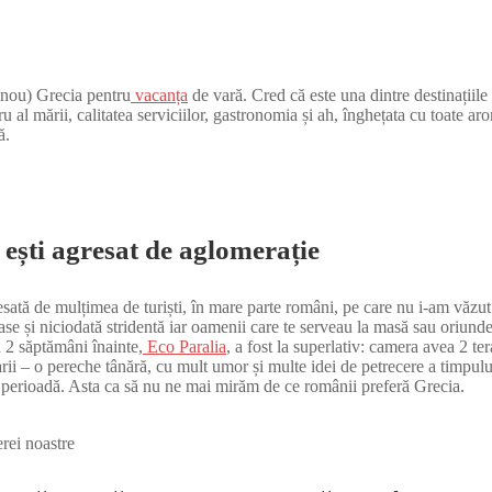
 nou) Grecia pentru
vacanța
de vară. Cred că este una dintre destinațiil
stru al mării, calitatea serviciilor, gastronomia și ah, înghețata cu toate
ă.
 ești agresat de aglomerație
gresată de mulțimea de turiști, în mare parte români, pe care nu i-am văz
oase și niciodată stridentă iar oamenii care te serveau la masă sau oriunde
u 2 săptămâni înainte,
Eco Paralia
, a fost la superlativ: camera avea 2 te
arii – o pereche tânără, cu mult umor și multe idei de petrecere a timpulu
și perioadă. Asta ca să nu ne mai mirăm de ce românii preferă Grecia.
erei noastre