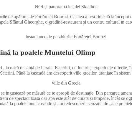
NOI și panorama insulei Skiathos
rile de apărare ale Fortăreței Bourtzi. Cetatea a fost ridicată la început
pela Sfântul Gheorghe, o grădină-restaurant și un centru cultural în care
instantanee de pe zidurile Fortăreței Bourtzi
lină la poalele Muntelui Olimp
 , la mică distanță de Paralia Katerini, cu locuri și experiențe diferite, 
Katerini. Până la cascadă am descoperit viile grecilor, aranjate în sistem
viile din Grecia
 se îngustează pe măsură ce te apropii de destinație. Din parcarea amen
m de spectaculoasă dar apa este atât de curată și limpede, încât se oglin
dată la poalele unei cascade și am redescoperit senzația de „ace pe piel