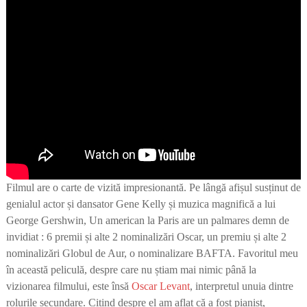
Filmul are o carte de vizită impresionantă. Pe lângă afișul susținut de
genialul actor și dansator Gene Kelly și muzica magnifică a lui
George Gershwin, Un american la Paris are un palmares demn de
invidiat : 6 premii și alte 2 nominalizări Oscar, un premiu și alte 2
nominalizări Globul de Aur, o nominalizare BAFTA. Favoritul meu
în această peliculă, despre care nu știam mai nimic până la
vizionarea filmului, este însă
Oscar Levant
, interpretul unuia dintre
rolurile secundare. Citind despre el am aflat că a fost pianist,