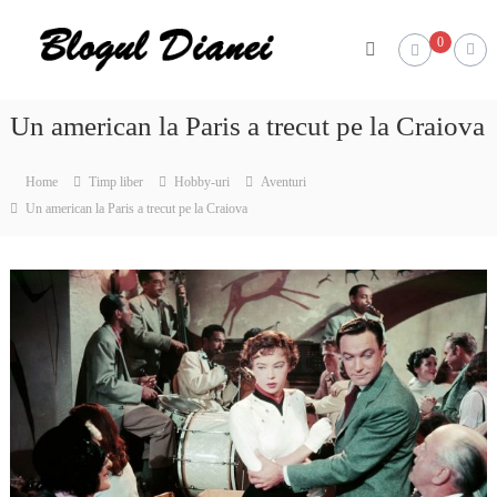
Skip
Blogul
to
0
Dianei
content
Blognotes
de
opinie,
Un american la Paris a trecut pe la Craiova
călătorii
și
alte
Home
Timp liber
Hobby-uri
Aventuri
finețuri
Un american la Paris a trecut pe la Craiova