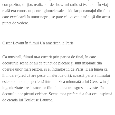
compozitor, dirijor, realizator de show-uri radio și tv, actor. În viața
reală era cunoscut pentru glumele sale acide iar personajul din film,
care excelează în umor negru, se pare că i-a venit mânușă din acest
punct de vedere.
Oscar Levant în filmul Un american la Paris
Ca musicall, filmul m-a cucerit prin partea de final, în care
decorurile scenelor au ca punct de plecare și sunt inspirate din
operele unor mari pictori, și ei îndrăgostiți de Paris. Deși lungă ca
întindere (cred că are peste un sfert de oră), această parte a filmului
este o combinație perfectă între muzica minunată a lui Gershwin și
ingeniozitatea realizatorilor filmului de a transgresa povestea în
decorul unor picturi celebre. Scena mea preferată a fost cea inspirată
de creația lui Toulouse Lautrec.