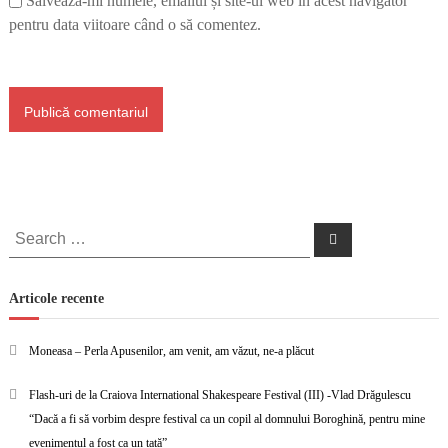
Salvează-mi numele, emailul și site-ul web în acest navigator
pentru data viitoare când o să comentez.
Search
Search
for:
Articole recente
Moneasa – Perla Apusenilor, am venit, am văzut, ne-a plăcut
Flash-uri de la Craiova International Shakespeare Festival (III) -Vlad Drăgulescu
“Dacă a fi să vorbim despre festival ca un copil al domnului Boroghină, pentru mine
evenimentul a fost ca un tată”