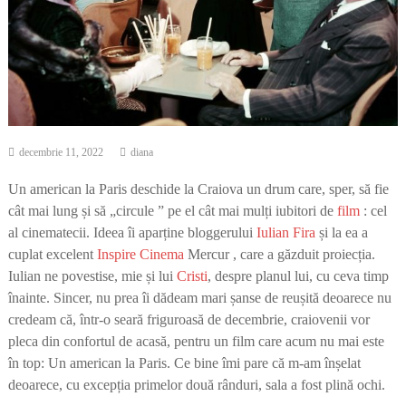
decembrie 11, 2022
diana
Un american la Paris deschide la Craiova un drum care, sper, să fie
cât mai lung și să „circule ” pe el cât mai mulți iubitori de
film
: cel
al cinematecii. Ideea îi aparține bloggerului
Iulian Fira
și la ea a
cuplat excelent
Inspire Cinema
Mercur , care a găzduit proiecția.
Iulian ne povestise, mie și lui
Cristi
, despre planul lui, cu ceva timp
înainte. Sincer, nu prea îi dădeam mari șanse de reușită deoarece nu
credeam că, într-o seară friguroasă de decembrie, craiovenii vor
pleca din confortul de acasă, pentru un film care acum nu mai este
în top: Un american la Paris. Ce bine îmi pare că m-am înșelat
deoarece, cu excepția primelor două rânduri, sala a fost plină ochi.