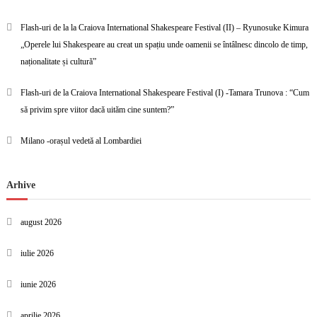
Flash-uri de la la Craiova International Shakespeare Festival (II) – Ryunosuke Kimura
„Operele lui Shakespeare au creat un spațiu unde oamenii se întâlnesc dincolo de timp,
naționalitate și cultură”
Flash-uri de la Craiova International Shakespeare Festival (I) -Tamara Trunova : “Cum
să privim spre viitor dacă uităm cine suntem?”
Milano -orașul vedetă al Lombardiei
Arhive
august 2026
iulie 2026
iunie 2026
aprilie 2026