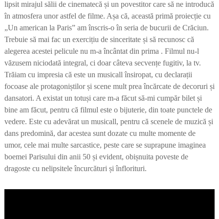
lipsit mirajul sălii de cinematecă și un povestitor care să ne introducă
în atmosfera unor astfel de filme. Așa că, această primă proiecție cu
„Un american la Paris” am înscris-o în seria de bucurii de Crăciun.
Trebuie să mai fac un exercițiu de sinceritate și să recunosc că
alegerea acestei pelicule nu m-a încântat din prima . Filmul nu-l
văzusem niciodată integral, ci doar câteva secvențe fugitiv, la tv.
Trăiam cu impresia că este un musicall însiropat, cu declarații
focoase ale protagoniștilor și scene mult prea încărcate de decoruri și
dansatori. A existat un totuși care m-a făcut să-mi cumpăr bilet și
bine am făcut, pentru că filmul este o bijuterie, din toate punctele de
vedere. Este cu adevărat un musicall, pentru că scenele de muzică și
dans predomină, dar acestea sunt dozate cu multe momente de
umor, cele mai multe sarcastice, peste care se suprapune imaginea
boemei Parisului din anii 50 și evident, obișnuita poveste de
dragoste cu nelipsitele încurcături și înflorituri.