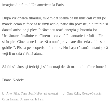
imagine din filmul Un american la Paris
După vizionarea filmului, mi-am dat seama că un musicall văzut pe
marele ecran te face să te simți acolo, parte din poveste, din trăirile și
dansul artiștilor și pleci încărcat cu toată energia și bucuria lor.
Următoarea întâlnire cu Cinemateca va fi în ianuarie iar Iulian Fira
și Inspire Cinema ne lansează o nouă provocare din seria „oldies but
goldies”: Pisica pe acoperișul fierbinte. Nu-i așa că sună tentant și că
veți fi în sală ? Până atunci,
Să fiți sănătoși și fericiți și să bucurați de cât mai multe filme bune !
Diana Nedelcu
,
,
,
,
Arte
Film
Timp liber, Hobby-uri, Aventuri
Gene Kelly
George Gerswin
,
Oscar Levant
Un american la Paris