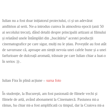
Iulian nu a fost doar inițiatorul proiectului, ci și un adevărat
amfitrion al serii. Ne-a introdus cumva în atmosfera epocii (anii 50
ai secolului trecut), dând detalii despre principalii artizani ai filmului
și relatând unele întâmplări din „bucătăria” acestei producții
cinematografice pe care sigur, mulți nu le știau. Poveștile au fost atât
de savuroase că, aproape am simțit nevoia unei cafele bune și a unei
farfurioare de dulceață aromată, trăsnaie pe care Iulian chiar a luat-o
în serios :)) .
Iulian Fira în plină acțiune –
sursa foto
În studenție, la București, am fost pasionată de filmele vechi și
filmele de artă, având abonament la Cinematecă. Pasiunea mi-a
rămas, ba chiar mi-a fost amplificată cu timpul, dar la Craiova mi-a