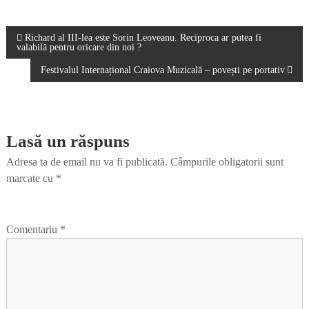
Navigare
Richard al III-lea este Sorin Leoveanu. Reciproca ar putea fi
valabilă pentru oricare din noi ?
în
Festivalul Internațional Craiova Muzicală – povești pe portativ
articole
Lasă un răspuns
Adresa ta de email nu va fi publicată.
Câmpurile obligatorii sunt
marcate cu
*
Comentariu
*