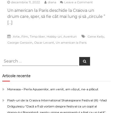
on
decembrie 11, 2022
diana
Leave a Comment
Un
Un american la Paris deschide la Craiova un
american
la
drum care, sper, să fie cât mai lung și să „circule ”
Paris
[…]
a
trecut
pe
,
,
,
Arte
Film
Timp liber, Hobby-uri, Aventuri
Gene Kelly
la
,
,
George Gerswin
Oscar Levant
Un american la Paris
Craiova
Search
Search
for:
Articole recente
Moneasa – Perla Apusenilor, am venit, am văzut, ne-a plăcut
Flash-uri de la Craiova International Shakespeare Festival (III) -Vlad
Drăgulescu “Dacă a fi să vorbim despre festival ca un copil al
domnului Boroghină, pentru mine evenimentul a fost ca un tată”