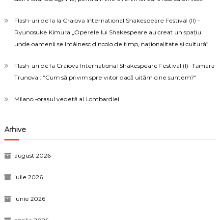
Flash-uri de la la Craiova International Shakespeare Festival (II) –
Ryunosuke Kimura „Operele lui Shakespeare au creat un spațiu
unde oamenii se întâlnesc dincolo de timp, naționalitate și cultură”
Flash-uri de la Craiova International Shakespeare Festival (I) -Tamara
Trunova : “Cum să privim spre viitor dacă uităm cine suntem?”
Milano -orașul vedetă al Lombardiei
Arhive
august 2026
iulie 2026
iunie 2026