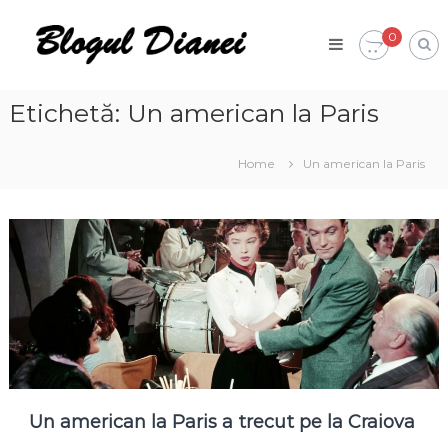
Skip
Blogul
to
0
Dianei
content
Blognotes
de
opinie,
Etichetă:
Un american la Paris
călătorii
și
alte
Home
Un american la Paris
finețuri
Un american la Paris a trecut pe la Craiova