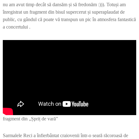
nu am avut timp decât să dansăm și să fredonăm :))). Totuși am
înregistrat un fragment din bisul supercerut și superaplaudat de
public, cu gândul că poate vă transpun un pic în atmosfera fantastică
a concertului .
fragment din „Șpriț de vară”
Sarmalele Reci a înfierbântat craiovenii într-o seară răcoroasă de