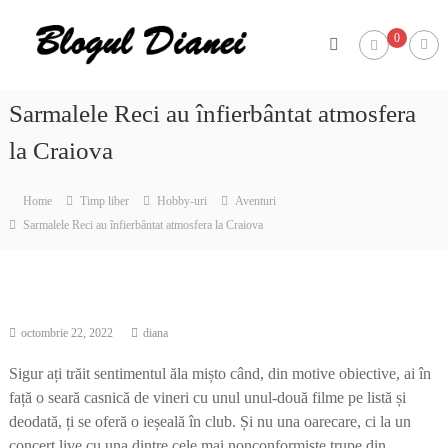
Skip
Blogul
to
0
Dianei
content
Blognotes
de
opinie,
Sarmalele Reci au înfierbântat atmosfera
călătorii
și
la Craiova
alte
finețuri
Home
Timp liber
Hobby-uri
Aventuri
Sarmalele Reci au înfierbântat atmosfera la Craiova
octombrie 22, 2022
diana
Sigur ați trăit sentimentul ăla mișto când, din motive obiective, ai în
față o seară casnică de vineri cu unul unul-două filme pe listă și
deodată, ți se oferă o ieșeală în club. Și nu una oarecare, ci la un
concert live cu una dintre cele mai nonconformiste trupe din