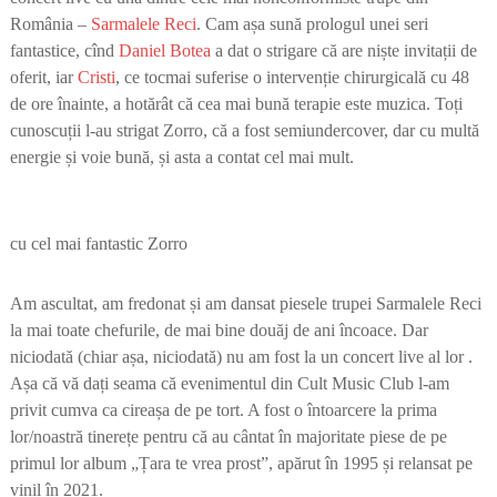
România –
Sarmalele Reci
. Cam așa sună prologul unei seri
fantastice, cînd
Daniel Botea
a dat o strigare că are niște invitații de
oferit, iar
Cristi
, ce tocmai suferise o intervenție chirurgicală cu 48
de ore înainte, a hotărât că cea mai bună terapie este muzica. Toți
cunoscuții l-au strigat Zorro, că a fost semiundercover, dar cu multă
energie și voie bună, și asta a contat cel mai mult.
cu cel mai fantastic Zorro
Am ascultat, am fredonat și am dansat piesele trupei Sarmalele Reci
la mai toate chefurile, de mai bine douăj de ani încoace. Dar
niciodată (chiar așa, niciodată) nu am fost la un concert live al lor .
Așa că vă dați seama că evenimentul din Cult Music Club l-am
privit cumva ca cireașa de pe tort. A fost o întoarcere la prima
lor/noastră tinerețe pentru că au cântat în majoritate piese de pe
primul lor album „Țara te vrea prost”, apărut în 1995 și relansat pe
vinil în 2021.