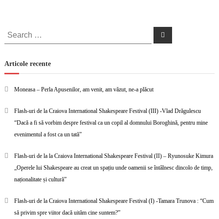
Search
Search
for:
Articole recente
Moneasa – Perla Apusenilor, am venit, am văzut, ne-a plăcut
Flash-uri de la Craiova International Shakespeare Festival (III) -Vlad Drăgulescu
“Dacă a fi să vorbim despre festival ca un copil al domnului Boroghină, pentru mine
evenimentul a fost ca un tată”
Flash-uri de la la Craiova International Shakespeare Festival (II) – Ryunosuke Kimura
„Operele lui Shakespeare au creat un spațiu unde oamenii se întâlnesc dincolo de timp,
naționalitate și cultură”
Flash-uri de la Craiova International Shakespeare Festival (I) -Tamara Trunova : “Cum
să privim spre viitor dacă uităm cine suntem?”