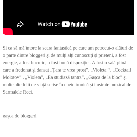
Și ca să mă întorc la seara fantastică pe care am petrecut-o alături de
o parte dintre bloggeri și de mulți alți cunoscuți și prieteni, a fost
energie, a fost bucurie, a fost bună dispoziție . A fost o sală plină
care a fredonat și dansat „Țara te vrea prost”, „Violeta”‘, „Cocktail
Molotov” , „Violeta”, „Ea studiază tantra”, „Gașca de la bloc” și
multe alte felii de viață scrise în cheie ironică și ilustrate muzical de
Sarmalele Reci.
gașca de bloggeri