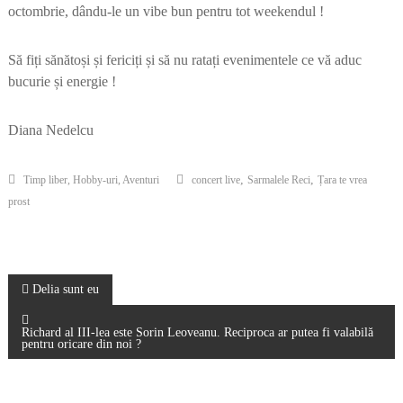
octombrie, dându-le un vibe bun pentru tot weekendul !
Să fiți sănătoși și fericiți și să nu ratați evenimentele ce vă aduc
bucurie și energie !
Diana Nedelcu
,
,
Timp liber, Hobby-uri, Aventuri
concert live
Sarmalele Reci
Țara te vrea
prost
Navigare
Delia sunt eu
în
Richard al III-lea este Sorin Leoveanu. Reciproca ar putea fi valabilă
pentru oricare din noi ?
articole