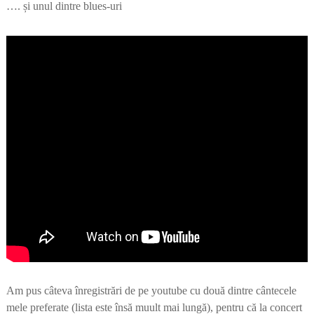
…. și unul dintre blues-uri
Am pus câteva înregistrări de pe youtube cu două dintre cântecele
mele preferate (lista este însă muult mai lungă), pentru că la concert