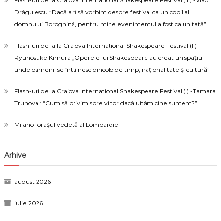
Flash-uri de la Craiova International Shakespeare Festival (III) -Vlad
Drăgulescu “Dacă a fi să vorbim despre festival ca un copil al
domnului Boroghină, pentru mine evenimentul a fost ca un tată”
Flash-uri de la la Craiova International Shakespeare Festival (II) –
Ryunosuke Kimura „Operele lui Shakespeare au creat un spațiu
unde oamenii se întâlnesc dincolo de timp, naționalitate și cultură”
Flash-uri de la Craiova International Shakespeare Festival (I) -Tamara
Trunova : “Cum să privim spre viitor dacă uităm cine suntem?”
Milano -orașul vedetă al Lombardiei
Arhive
august 2026
iulie 2026