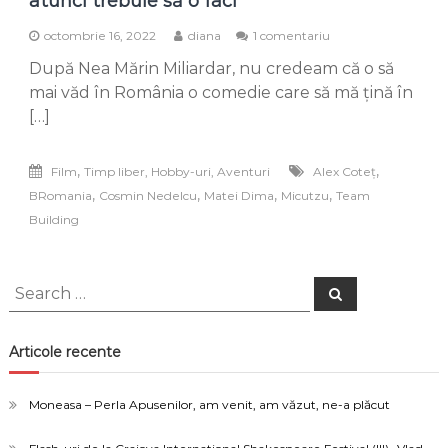
atunci trebuie să o faci
la
octombrie 16, 2022
diana
1 comentariu
Dacă
După Nea Mărin Miliardar, nu credeam că o să
nu
ai
mai văd în România o comedie care să mă țină în
fost
[…]
la/
în
Team
,
,
Film
Timp liber, Hobby-uri, Aventuri
Alex Coteț
Building,
,
,
,
,
BRomania
Cosmin Nedelcu
Matei Dima
Micutzu
Team
atunci
trebuie
Building
să
o
faci
Search
Search
for:
Articole recente
Moneasa – Perla Apusenilor, am venit, am văzut, ne-a plăcut