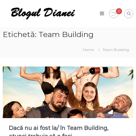
Skip
Blogul
to
0
Dianei
content
Blognotes
de
opinie,
Etichetă:
Team Building
călătorii
și
alte
Home
Team Building
finețuri
Dacă nu ai fost la/ în Team Building,