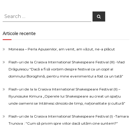
o
faci
Search
Search
for:
Articole recente
Moneasa – Perla Apusenilor, am venit, am văzut, ne-a plăcut
Flash-uri de la Craiova International Shakespeare Festival (III) -Vlad
Drăgulescu “Dacă a fi să vorbim despre festival ca un copil al
domnului Boroghină, pentru mine evenimentul a fost ca un tată”
Flash-uri de la la Craiova International Shakespeare Festival (II) –
Ryunosuke Kimura „Operele lui Shakespeare au creat un spațiu
unde oamenii se întâlnesc dincolo de timp, naționalitate și cultură”
Flash-uri de la Craiova International Shakespeare Festival (I) -Tamara
Trunova : “Cum să privim spre viitor dacă uităm cine suntem?”