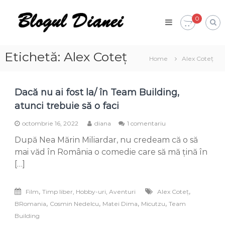
Skip
Blogul
to
0
Dianei
content
Blognotes
de
opinie,
Etichetă:
Alex Coteț
Home
Alex Coteț
călătorii
și
alte
finețuri
Dacă nu ai fost la/ în Team Building,
atunci trebuie să o faci
la
octombrie 16, 2022
diana
1 comentariu
Dacă
După Nea Mărin Miliardar, nu credeam că o să
nu
ai
mai văd în România o comedie care să mă țină în
fost
[…]
la/
în
Team
,
,
Film
Timp liber, Hobby-uri, Aventuri
Alex Coteț
Building,
,
,
,
,
BRomania
Cosmin Nedelcu
Matei Dima
Micutzu
Team
atunci
trebuie
Building
să