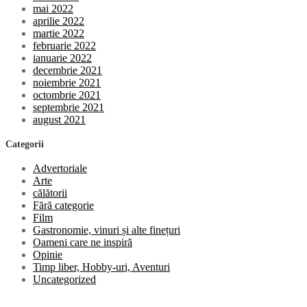
mai 2022
aprilie 2022
martie 2022
februarie 2022
ianuarie 2022
decembrie 2021
noiembrie 2021
octombrie 2021
septembrie 2021
august 2021
Categorii
Advertoriale
Arte
călătorii
Fără categorie
Film
Gastronomie, vinuri și alte finețuri
Oameni care ne inspiră
Opinie
Timp liber, Hobby-uri, Aventuri
Uncategorized