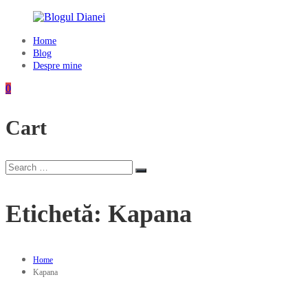
Skip
to
content
Home
Blogul
Blog
Dianei
Despre mine
Blognotes
0
de
opinie,
Cart
călătorii
și
alte
finețuri
Search
Search
for:
Etichetă:
Kapana
Home
Kapana