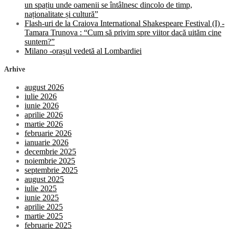
un spațiu unde oamenii se întâlnesc dincolo de timp,
naționalitate și cultură”
Flash-uri de la Craiova International Shakespeare Festival (I) -
Tamara Trunova : “Cum să privim spre viitor dacă uităm cine
suntem?”
Milano -orașul vedetă al Lombardiei
Arhive
august 2026
iulie 2026
iunie 2026
aprilie 2026
martie 2026
februarie 2026
ianuarie 2026
decembrie 2025
noiembrie 2025
septembrie 2025
august 2025
iulie 2025
iunie 2025
aprilie 2025
martie 2025
februarie 2025