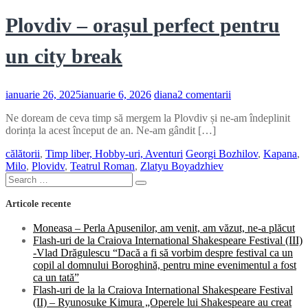
Plovdiv – orașul perfect pentru
un city break
la
ianuarie 26, 2025
ianuarie 6, 2026
diana
2 comentarii
Plovdiv
Ne doream de ceva timp să mergem la Plovdiv și ne-am îndeplinit
–
dorința la acest început de an. Ne-am gândit […]
orașul
perfect
călătorii
,
Timp liber, Hobby-uri, Aventuri
Georgi Bozhilov
,
Kapana
,
pentru
Milo
,
Plovidv
,
Teatrul Roman
,
Zlatyu Boyadzhiev
un
Search
city
Search
for:
break
Articole recente
Moneasa – Perla Apusenilor, am venit, am văzut, ne-a plăcut
Flash-uri de la Craiova International Shakespeare Festival (III)
-Vlad Drăgulescu “Dacă a fi să vorbim despre festival ca un
copil al domnului Boroghină, pentru mine evenimentul a fost
ca un tată”
Flash-uri de la la Craiova International Shakespeare Festival
(II) – Ryunosuke Kimura „Operele lui Shakespeare au creat