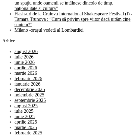
un spațiu unde oamenii se întâlnesc dincolo de timp,
naționalitate și cultură”
Flash-uri de la Craiova International Shakespeare Festival (I) -
Tamara Trunova : “Cum să privim spre viitor dacă uităm cine
suntem?”
Milano -orașul vedetă al Lombardiei
Arhive
august 2026
iulie 2026
iunie 2026
aprilie 2026
martie 2026
februarie 2026
ianuarie 2026
decembrie 2025
noiembrie 2025
septembrie 2025
august 2025
iulie 2025
iunie 2025
aprilie 2025
martie 2025
februarie 2025