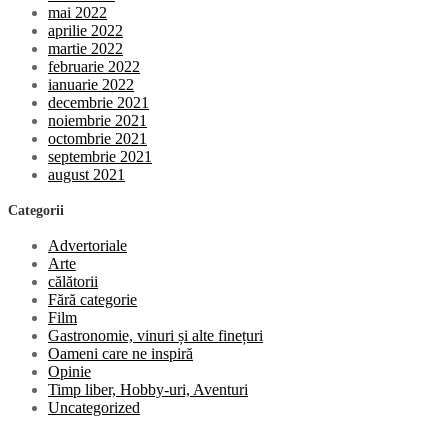
mai 2022
aprilie 2022
martie 2022
februarie 2022
ianuarie 2022
decembrie 2021
noiembrie 2021
octombrie 2021
septembrie 2021
august 2021
Categorii
Advertoriale
Arte
călătorii
Fără categorie
Film
Gastronomie, vinuri și alte finețuri
Oameni care ne inspiră
Opinie
Timp liber, Hobby-uri, Aventuri
Uncategorized