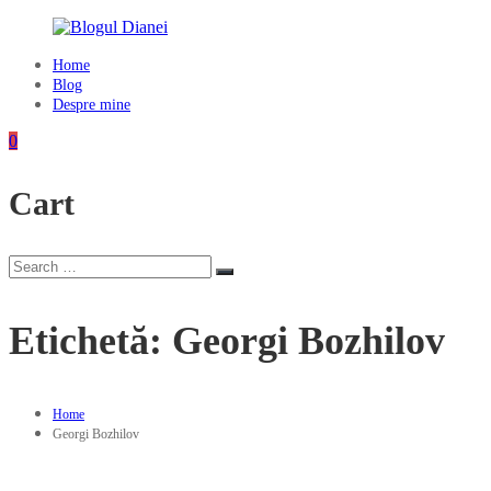
Skip
to
content
Home
Blogul
Blog
Dianei
Despre mine
Blognotes
0
de
opinie,
Cart
călătorii
și
alte
finețuri
Search
Search
for:
Etichetă:
Georgi Bozhilov
Home
Georgi Bozhilov