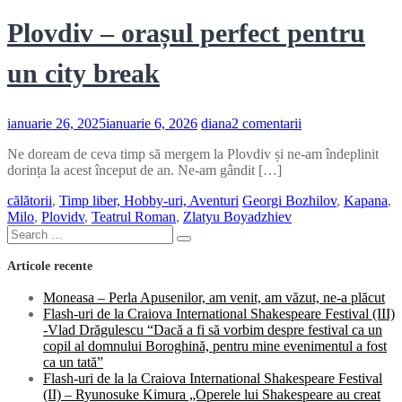
Plovdiv – orașul perfect pentru
un city break
la
ianuarie 26, 2025
ianuarie 6, 2026
diana
2 comentarii
Plovdiv
Ne doream de ceva timp să mergem la Plovdiv și ne-am îndeplinit
–
dorința la acest început de an. Ne-am gândit […]
orașul
perfect
călătorii
,
Timp liber, Hobby-uri, Aventuri
Georgi Bozhilov
,
Kapana
,
pentru
Milo
,
Plovidv
,
Teatrul Roman
,
Zlatyu Boyadzhiev
un
Search
city
Search
for:
break
Articole recente
Moneasa – Perla Apusenilor, am venit, am văzut, ne-a plăcut
Flash-uri de la Craiova International Shakespeare Festival (III)
-Vlad Drăgulescu “Dacă a fi să vorbim despre festival ca un
copil al domnului Boroghină, pentru mine evenimentul a fost
ca un tată”
Flash-uri de la la Craiova International Shakespeare Festival
(II) – Ryunosuke Kimura „Operele lui Shakespeare au creat