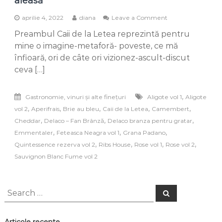
aleasă
on
aprilie 4, 2022
diana
Leave a Comment
„Caii
Preambul Caii de la Letea reprezintă pentru
de
la
mine o imagine-metaforă- poveste, ce mă
Letea”
înfioară, ori de câte ori vizionez-ascult-discut
-
ceva […]
vin
de
viță
,
Gastronomie, vinuri și alte finețuri
Aligote vol 1
Aligote
liberă
și
,
,
,
,
,
vol 2
Aperifrais
Brie au bleu
Caii de la Letea
Camembert
aleasă
,
,
,
Cheddar
Delaco – Fan Brânză
Delaco branza pentru gratar
,
,
,
Emmentaler
Feteasca Neagra vol 1
Grana Padano
,
,
,
,
Quintessence rezerva vol 2
Ribs House
Rose vol 1
Rose vol 2
Sauvignon Blanc Fume vol 2
Search
Search
for: