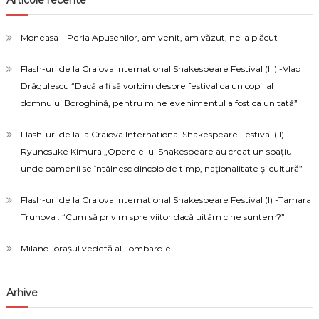
Articole recente
Moneasa – Perla Apusenilor, am venit, am văzut, ne-a plăcut
Flash-uri de la Craiova International Shakespeare Festival (III) -Vlad
Drăgulescu “Dacă a fi să vorbim despre festival ca un copil al
domnului Boroghină, pentru mine evenimentul a fost ca un tată”
Flash-uri de la la Craiova International Shakespeare Festival (II) –
Ryunosuke Kimura „Operele lui Shakespeare au creat un spațiu
unde oamenii se întâlnesc dincolo de timp, naționalitate și cultură”
Flash-uri de la Craiova International Shakespeare Festival (I) -Tamara
Trunova : “Cum să privim spre viitor dacă uităm cine suntem?”
Milano -orașul vedetă al Lombardiei
Arhive