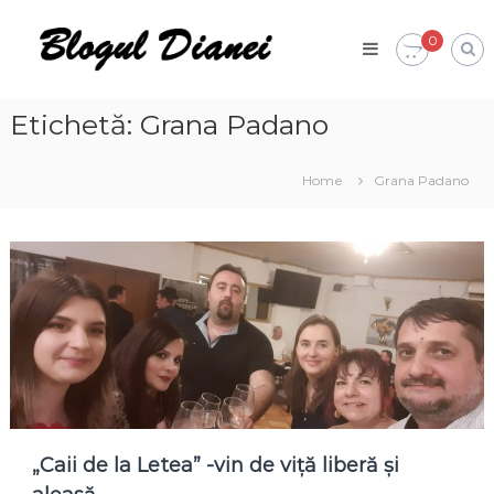
Skip
Blogul
to
0
Dianei
content
Blognotes
de
opinie,
Etichetă:
Grana Padano
călătorii
și
alte
Home
Grana Padano
finețuri
„Caii de la Letea” -vin de viță liberă și