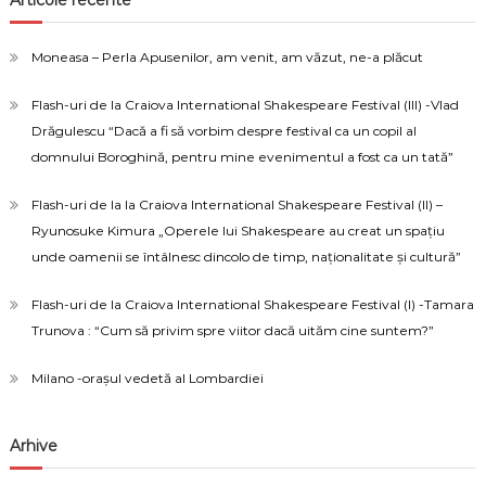
Articole recente
Moneasa – Perla Apusenilor, am venit, am văzut, ne-a plăcut
Flash-uri de la Craiova International Shakespeare Festival (III) -Vlad
Drăgulescu “Dacă a fi să vorbim despre festival ca un copil al
domnului Boroghină, pentru mine evenimentul a fost ca un tată”
Flash-uri de la la Craiova International Shakespeare Festival (II) –
Ryunosuke Kimura „Operele lui Shakespeare au creat un spațiu
unde oamenii se întâlnesc dincolo de timp, naționalitate și cultură”
Flash-uri de la Craiova International Shakespeare Festival (I) -Tamara
Trunova : “Cum să privim spre viitor dacă uităm cine suntem?”
Milano -orașul vedetă al Lombardiei
Arhive