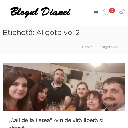
Skip
Blogul
to
0
Dianei
content
Blognotes
de
opinie,
Etichetă:
Aligote vol 2
călătorii
și
alte
Home
Aligote vol 2
finețuri
„Caii de la Letea” -vin de viță liberă și