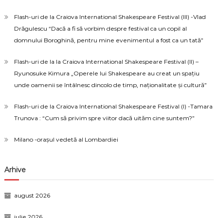
Flash-uri de la Craiova International Shakespeare Festival (III) -Vlad
Drăgulescu “Dacă a fi să vorbim despre festival ca un copil al
domnului Boroghină, pentru mine evenimentul a fost ca un tată”
Flash-uri de la la Craiova International Shakespeare Festival (II) –
Ryunosuke Kimura „Operele lui Shakespeare au creat un spațiu
unde oamenii se întâlnesc dincolo de timp, naționalitate și cultură”
Flash-uri de la Craiova International Shakespeare Festival (I) -Tamara
Trunova : “Cum să privim spre viitor dacă uităm cine suntem?”
Milano -orașul vedetă al Lombardiei
Arhive
august 2026
iulie 2026