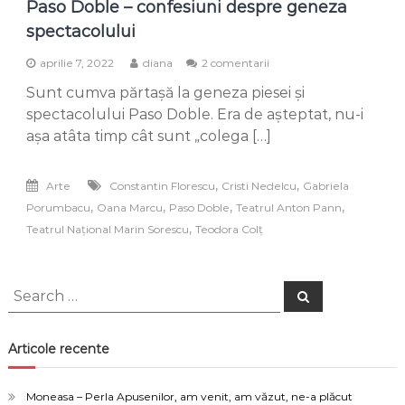
Paso Doble – confesiuni despre geneza
spectacolului
la
aprilie 7, 2022
diana
2 comentarii
Paso
Sunt cumva părtașă la geneza piesei și
Doble
–
spectacolului Paso Doble. Era de așteptat, nu-i
confesiuni
așa atâta timp cât sunt „colega […]
despre
geneza
spectacolului
,
,
Arte
Constantin Florescu
Cristi Nedelcu
Gabriela
,
,
,
,
Porumbacu
Oana Marcu
Paso Doble
Teatrul Anton Pann
,
Teatrul Național Marin Sorescu
Teodora Colț
Search
Search
for:
Articole recente
Moneasa – Perla Apusenilor, am venit, am văzut, ne-a plăcut