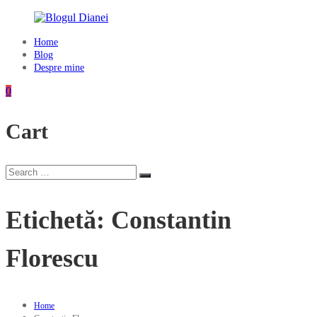
Skip
to
content
Home
Blogul
Blog
Dianei
Despre mine
Blognotes
0
de
opinie,
Cart
călătorii
și
alte
finețuri
Search
Search
for:
Etichetă:
Constantin
Florescu
Home