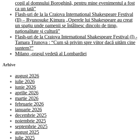
copil al domnului Boroghină, pentru mine evenimentul a fost
ca un tată”
Flash-uri de la la Craiova International Shakespeare Festival
(II) – Ryunosuke Kimura „Operele lui Shakespeare au creat
un spațiu unde oamenii se întâlnesc dincolo de timp,
naționalitate și cultură”
Flash-uri de la Craiova International Shakespeare Festival (I) -
Tamara Trunova : “Cum să privim spre viitor dacă uităm cine
suntem?”
Milano -orașul vedetă al Lombardiei
Arhive
august 2026
iulie 2026
iunie 2026
aprilie 2026
martie 2026
februarie 2026
ianuarie 2026
decembrie 2025
noiembrie 2025
septembrie 2025
august 2025
iulie 2025