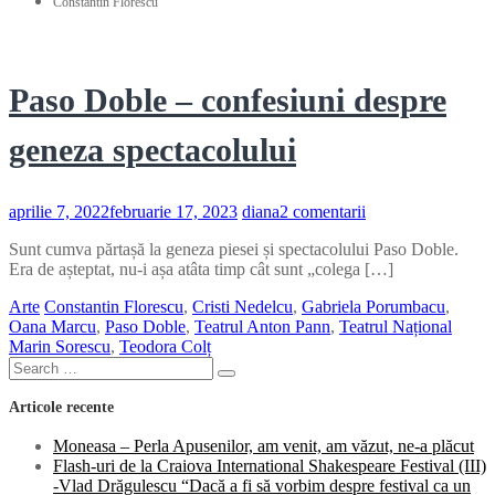
Constantin Florescu
Paso Doble – confesiuni despre
geneza spectacolului
la
aprilie 7, 2022
februarie 17, 2023
diana
2 comentarii
Paso
Sunt cumva părtașă la geneza piesei și spectacolului Paso Doble.
Doble
Era de așteptat, nu-i așa atâta timp cât sunt „colega […]
–
confesiuni
Arte
Constantin Florescu
,
Cristi Nedelcu
,
Gabriela Porumbacu
,
despre
Oana Marcu
,
Paso Doble
,
Teatrul Anton Pann
,
Teatrul Național
geneza
Marin Sorescu
,
Teodora Colț
spectacolului
Search
Search
for:
Articole recente
Moneasa – Perla Apusenilor, am venit, am văzut, ne-a plăcut
Flash-uri de la Craiova International Shakespeare Festival (III)
-Vlad Drăgulescu “Dacă a fi să vorbim despre festival ca un