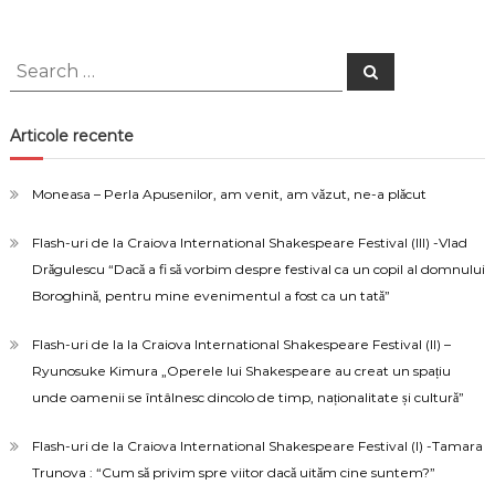
Search
Search
for:
Articole recente
Moneasa – Perla Apusenilor, am venit, am văzut, ne-a plăcut
Flash-uri de la Craiova International Shakespeare Festival (III) -Vlad
Drăgulescu “Dacă a fi să vorbim despre festival ca un copil al domnului
Boroghină, pentru mine evenimentul a fost ca un tată”
Flash-uri de la la Craiova International Shakespeare Festival (II) –
Ryunosuke Kimura „Operele lui Shakespeare au creat un spațiu
unde oamenii se întâlnesc dincolo de timp, naționalitate și cultură”
Flash-uri de la Craiova International Shakespeare Festival (I) -Tamara
Trunova : “Cum să privim spre viitor dacă uităm cine suntem?”