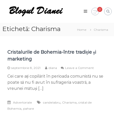
Skip
Blogul
to
0
Dianei
content
Blognotes
de
opinie,
Etichetă:
Charisma
Home
Charisma
călătorii
și
alte
finețuri
Cristalurile de Bohemia-între tradiție și
marketing
on
septembrie 8, 2021
diana
Leave a Comment
Cristalurile
Cei care ați copilărit în perioada comunistă nu se
de
Bohemia-
poate să nu fi avut în sufrageria voastră, a
între
vreunei mătuși […]
tradiție
și
marketing
,
,
Advertoriale
candelabru
Charisma
cristal de
,
Bohemia
pahare