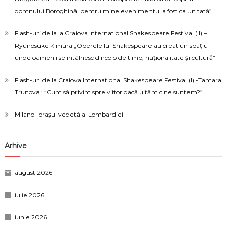
domnului Boroghină, pentru mine evenimentul a fost ca un tată”
Flash-uri de la la Craiova International Shakespeare Festival (II) –
Ryunosuke Kimura „Operele lui Shakespeare au creat un spațiu
unde oamenii se întâlnesc dincolo de timp, naționalitate și cultură”
Flash-uri de la Craiova International Shakespeare Festival (I) -Tamara
Trunova : “Cum să privim spre viitor dacă uităm cine suntem?”
Milano -orașul vedetă al Lombardiei
Arhive
august 2026
iulie 2026
iunie 2026