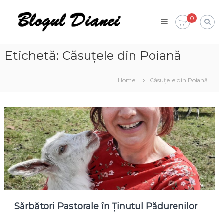
Skip
Blogul
to
0
Dianei
content
Blognotes
de
opinie,
Etichetă:
Căsuțele din Poiană
călătorii
și
alte
Home
Căsuțele din Poiană
finețuri
Sărbători Pastorale în Ținutul Pădurenilor