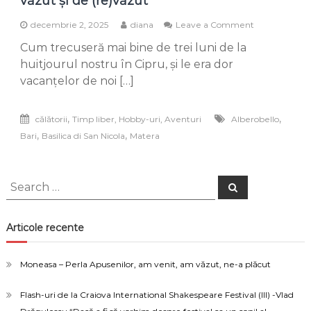
văzut și de (re)văzut
on
decembrie 2, 2025
diana
Leave a Comment
Bari,
Cum trecuseră mai bine de trei luni de la
Alberobello
și
huitjourul nostru în Cipru, și le era dor
Matera,
vacanțelor de noi […]
destinații
de
văzut
,
,
călătorii
Timp liber, Hobby-uri, Aventuri
Alberobello
și
,
,
Bari
Basilica di San Nicola
Matera
de
(re)văzut
Search
Search
for:
Articole recente
Moneasa – Perla Apusenilor, am venit, am văzut, ne-a plăcut
Flash-uri de la Craiova International Shakespeare Festival (III) -Vlad