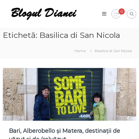
Skip
Blogul
to
0
Dianei
content
Blognotes
de
opinie,
Etichetă:
Basilica di San Nicola
călătorii
și
alte
Home
Basilica di San Nicola
finețuri
Bari, Alberobello și Matera, destinații de