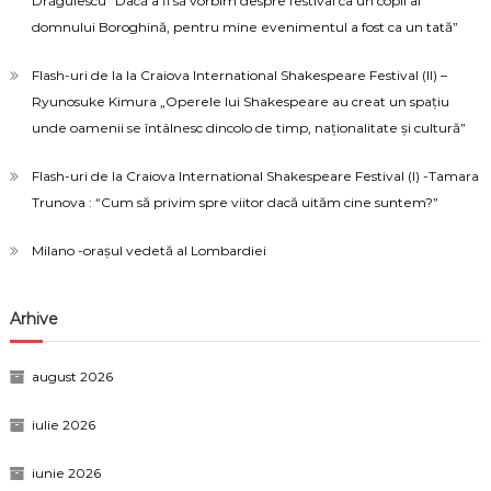
Drăgulescu “Dacă a fi să vorbim despre festival ca un copil al
domnului Boroghină, pentru mine evenimentul a fost ca un tată”
Flash-uri de la la Craiova International Shakespeare Festival (II) –
Ryunosuke Kimura „Operele lui Shakespeare au creat un spațiu
unde oamenii se întâlnesc dincolo de timp, naționalitate și cultură”
Flash-uri de la Craiova International Shakespeare Festival (I) -Tamara
Trunova : “Cum să privim spre viitor dacă uităm cine suntem?”
Milano -orașul vedetă al Lombardiei
Arhive
august 2026
iulie 2026
iunie 2026