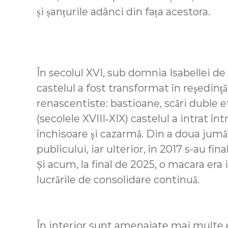
și șanțurile adânci din fața acestora.
În secolul XVI, sub domnia Isabellei de 
castelul a fost transformat în reşedin
renascentiste: bastioane, scări duble 
(secolele XVIII‑XIX) castelul a intrat înt
închisoare şi cazarmă. Din a doua jumăt
publicului, iar ulterior, în 2017 s-au fin
Și acum, la final de 2025, o macara era 
lucrările de consolidare continuă.
În interior sunt amenajate mai multe e