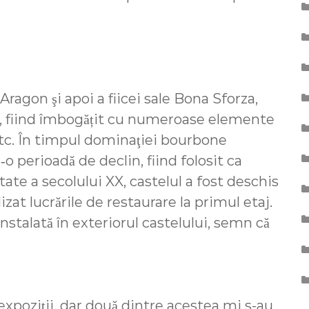
Aragon şi apoi a fiicei sale Bona Sforza,
ţă, fiind îmbogățit cu numeroase elemente
etc. În timpul dominaţiei bourbone
r‑o perioadă de declin, fiind folosit ca
ate a secolului XX, castelul a fost deschis
alizat lucrările de restaurare la primul etaj.
instalată în exteriorul castelului, semn că
xpoziții, dar două dintre acestea mi s-au