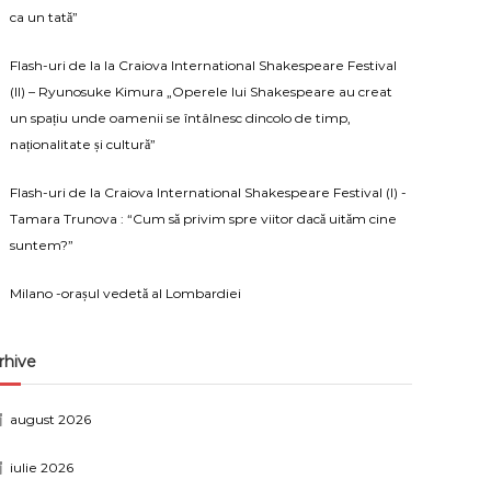
ca un tată”
Flash-uri de la la Craiova International Shakespeare Festival
(II) – Ryunosuke Kimura „Operele lui Shakespeare au creat
un spațiu unde oamenii se întâlnesc dincolo de timp,
naționalitate și cultură”
Flash-uri de la Craiova International Shakespeare Festival (I) -
Tamara Trunova : “Cum să privim spre viitor dacă uităm cine
suntem?”
Milano -orașul vedetă al Lombardiei
rhive
august 2026
iulie 2026