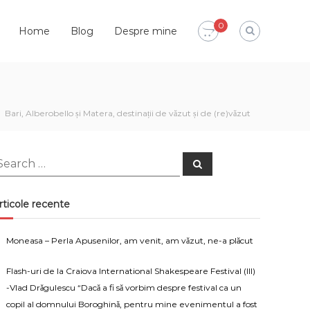
0
Home
Blog
Despre mine
Bari, Alberobello și Matera, destinații de văzut și de (re)văzut
earch
Search
or:
rticole recente
Moneasa – Perla Apusenilor, am venit, am văzut, ne-a plăcut
Flash-uri de la Craiova International Shakespeare Festival (III)
-Vlad Drăgulescu “Dacă a fi să vorbim despre festival ca un
copil al domnului Boroghină, pentru mine evenimentul a fost