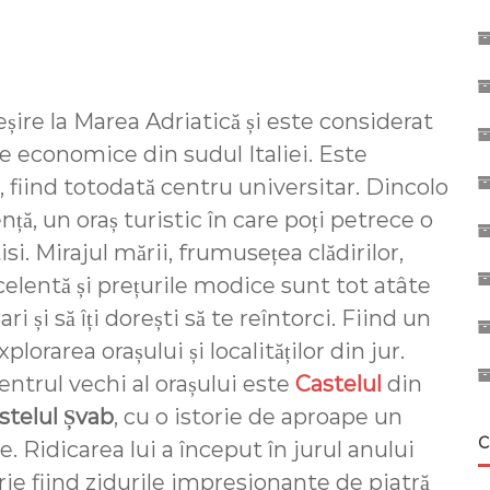
ieșire la Marea Adriatică și este considerat
 economice din sudul Italiei. Este
, fiind totodată centru universitar. Dincolo
nță, un oraș turistic în care poți petrece o
isi. Mirajul mării, frumusețea clădirilor,
elentă și prețurile modice sunt tot atâte
i și să îți dorești să te reîntorci. Fiind un
orarea orașului și localităților din jur.
entrul vechi al orașului este
Castelul
din
stelul Șvab
, cu o istorie de aproape un
C
. Ridicarea lui a început în jurul anului
urie fiind zidurile impresionante de piatră