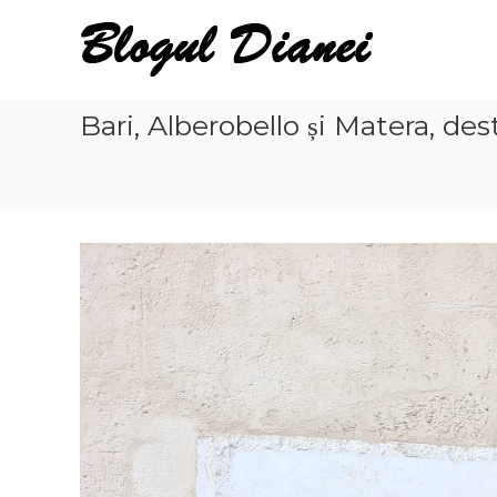
Skip
Blogul
to
Dianei
content
Blognotes
de
Bari, Alberobello și Matera, dest
opinie,
călătorii
și
alte
finețuri