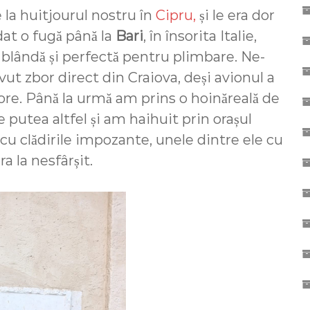
 la huitjourul nostru în
Cipru,
și le era dor
 dat o fugă până la
Bari
, în însorita Italie,
 blândă și perfectă pentru plimbare. Ne-
t zbor direct din Craiova, deși avionul a
ore. Până la urmă am prins o hoinăreală de
 putea altfel și am haihuit prin orașul
cu clădirile impozante, unele dintre ele cu
a la nesfârșit.