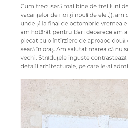
Cum trecuseră mai bine de trei luni de
vacanțelor de noi și nouă de ele :)), am
unde și la final de octombrie vremea e
am hotărât pentru Bari deoarece am avu
plecat cu o întîrziere de aproape două 
seară în oraș. Am salutat marea că nu se
vechi. Străduțele înguste contrastează 
detalii arhitecturale, pe care le-ai admir