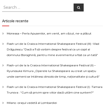
Search
Search
for:
Articole recente
Moneasa – Perla Apusenilor, am venit, am văzut, ne-a plăcut
Flash-uri de la Craiova International Shakespeare Festival (III) -Vlad
Drăgulescu “Dacă a fi să vorbim despre festival ca un copil al
domnului Boroghină, pentru mine evenimentul a fost ca un tată”
Flash-uri de la la Craiova International Shakespeare Festival (II) –
Ryunosuke Kimura „Operele lui Shakespeare au creat un spațiu
unde oamenii se întâlnesc dincolo de timp, naționalitate și cultură”
Flash-uri de la Craiova International Shakespeare Festival (I) -Tamara
Trunova : “Cum să privim spre viitor dacă uităm cine suntem?”
Milano -orașul vedetă al Lombardiei