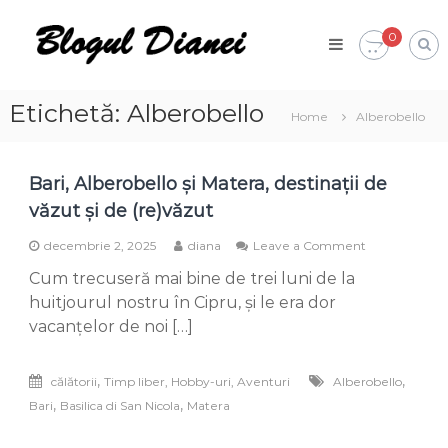
Skip
Blogul
to
0
Dianei
content
Blognotes
de
opinie,
Etichetă:
Alberobello
Home
Alberobello
călătorii
și
alte
finețuri
Bari, Alberobello și Matera, destinații de
văzut și de (re)văzut
on
decembrie 2, 2025
diana
Leave a Comment
Bari,
Cum trecuseră mai bine de trei luni de la
Alberobello
și
huitjourul nostru în Cipru, și le era dor
Matera,
vacanțelor de noi […]
destinații
de
văzut
,
,
călătorii
Timp liber, Hobby-uri, Aventuri
Alberobello
și
,
,
Bari
Basilica di San Nicola
Matera
de
(re)văzut