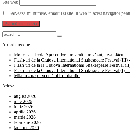
Site web
Salvează-mi numele, emailul și site-ul web în acest navigator pent
Search
Search
for:
Articole recente
Moneasa – Perla Apusenilor, am venit, am văzut, ne-a plăcut
Flash-uri de la Craiova International Shakespeare Festival (III
Flash-uri de la la Craiova International Shakespeare Festival (
Flash-uri de la Craiova International Shakespeare Festival (I)
Milano -orașul vedetă al Lombardiei
Arhive
august 2026
iulie 2026
iunie 2026
aprilie 2026
martie 2026
februarie 2026
ianuarie 2026