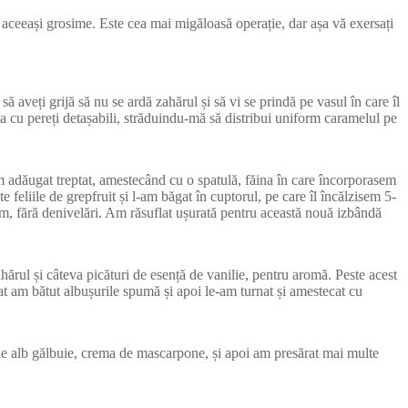
bă aceeași grosime. Este cea mai migăloasă operație, dar așa vă exersați
 aveți grijă să nu se ardă zahărul și să vi se prindă pe vasul în care îl
rma cu pereți detașabili, străduindu-mă să distribui uniform caramelul pe
m adăugat treptat, amestecând cu o spatulă, făina în care încorporasem
 feliile de grepfruit și l-am băgat în cuptorul, pe care îl încălzisem 5-
rm, fără denivelări. Am răsuflat ușurată pentru această nouă izbândă
ărul și câteva picături de esență de vanilie, pentru aromă. Peste acest
at am bătut albușurile spumă și apoi le-am turnat și amestecat cu
tie alb gălbuie, crema de mascarpone, și apoi am presărat mai multe