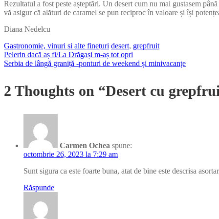
Rezultatul a fost peste așteptări. Un desert cum nu mai gustasem până at
vă asigur că alături de caramel se pun reciproc în valoare și își potențeaz
Diana Nedelcu
Gastronomie, vinuri și alte finețuri
desert
,
grepfruit
Pelerin dacă aș fi/La Drăgași m-aș tot opri
Navigare
Serbia de lângă graniță -ponturi de weekend și minivacanțe
în
2 Thoughts on “Desert cu grepfrui
articole
Carmen Ochea
spune:
octombrie 26, 2023 la 7:29 am
Sunt sigura ca este foarte buna, atat de bine este descrisa asorta
Răspunde