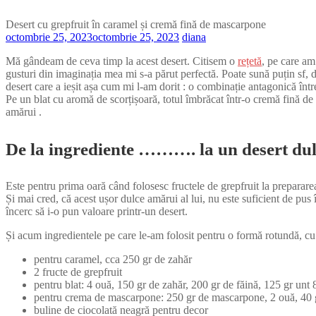
Desert cu grepfruit în caramel și cremă fină de mascarpone
octombrie 25, 2023
octombrie 25, 2023
diana
Mă gândeam de ceva timp la acest desert. Citisem o
rețetă
, pe care am
gusturi din imaginația mea mi s-a părut perfectă. Poate sună puțin sf, da
desert care a ieșit așa cum mi l-am dorit : o combinație antagonică înt
Pe un blat cu aromă de scorțișoară, totul îmbrăcat într-o cremă fină de
amărui .
De la ingrediente ………. la un desert du
Este pentru prima oară când folosesc fructele de grepfruit la preparare
Și mai cred, că acest ușor dulce amărui al lui, nu este suficient de pus 
încerc să i-o pun valoare printr-un desert.
Și acum ingredientele pe care le-am folosit pentru o formă rotundă, cu 
pentru caramel, cca 250 gr de zahăr
2 fructe de grepfruit
pentru blat: 4 ouă, 150 gr de zahăr, 200 gr de făină, 125 gr unt 8
pentru crema de mascarpone: 250 gr de mascarpone, 2 ouă, 40 gr
buline de ciocolată neagră pentru decor