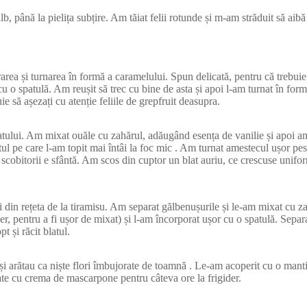
lb, până la pielița subțire. Am tăiat felii rotunde și m-am străduit să ai
rea și turnarea în formă a caramelului. Spun delicată, pentru că trebuie să
 cu o spatulă. Am reușit să trec cu bine de asta și apoi l-am turnat în fo
ie să așezați cu atenție feliile de grepfruit deasupra.
latului. Am mixat ouăle cu zahărul, adăugând esența de vanilie și apoi a
ul pe care l-am topit mai întâi la foc mic . Am turnat amestecul ușor peste
cobitorii e sfântă. Am scos din cuptor un blat auriu, ce crescuse unifo
din rețeta de la tiramisu. Am separat gălbenușurile și le-am mixat cu zah
, pentru a fi ușor de mixat) și l-am încorporat ușor cu o spatulă. Separ
t și răcit blatul.
ă și arătau ca niște flori îmbujorate de toamnă . Le-am acoperit cu o man
ate cu crema de mascarpone pentru câteva ore la frigider.