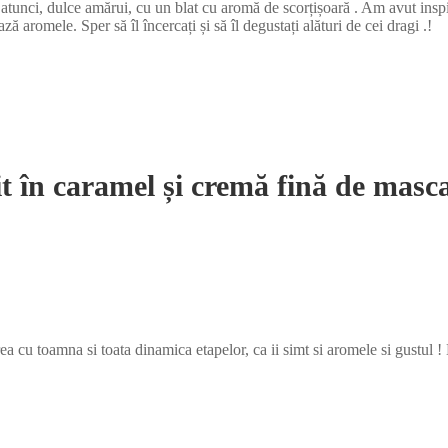
unci, dulce amărui, cu un blat cu aromă de scorțișoară . Am avut inspirați
ă aromele. Sper să îl încercați și să îl degustați alături de cei dragi .!
t în caramel și cremă fină de mas
rea cu toamna si toata dinamica etapelor, ca ii simt si aromele si gustul 