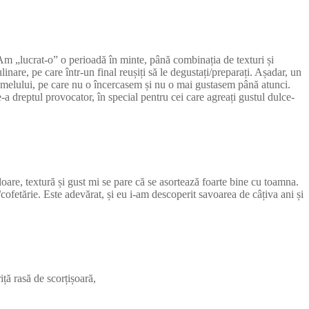
 Am „lucrat-o” o perioadă în minte, până combinația de texturi și
nare, pe care într-un final reușiți să le degustați/preparați. Așadar, un
aramelului, pe care nu o încercasem și nu o mai gustasem până atunci.
a dreptul provocator, în special pentru cei care agreați gustul dulce-
loare, textură și gust mi se pare că se asortează foarte bine cu toamna.
/cofetărie. Este adevărat, și eu i-am descoperit savoarea de câțiva ani și
iță rasă de scorțișoară,