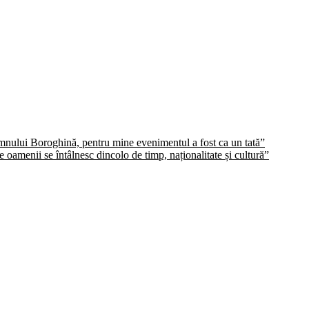
domnului Boroghină, pentru mine evenimentul a fost ca un tată”
oamenii se întâlnesc dincolo de timp, naționalitate și cultură”