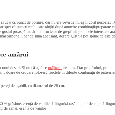
 avut-o ca punct de pornire, dar nu era ceva ce mi-aș fi dorit neapărat .
r sper că sunteți mulți care tânjiți după anumite combinații/preparate culi
re gustul proaspăt amărui al fructelor de grepfruit și dulcele intens al c
 mascarpone. Sper că sună apetisant, despre gust vă pot spune că este de-
lce-amărui
a unui desert. Și nu că aș face
prăjituri
prea des. Dar grepfruitul, prin cu
în valoare de cei care folosesc fructele în diferite combinații de patiserie
pereți detașabili, cu diametrul de 28 cm.
0 % grăsime, esență de vanilie, 1 linguriță rasă de praf de copt, 1 lingur
 de zahăr, esență de vanilie