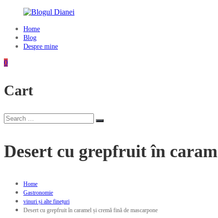
Skip
to
content
Home
Blogul
Blog
Dianei
Despre mine
Blognotes
0
de
opinie,
Cart
călătorii
și
alte
finețuri
Search
Search
for:
Desert cu grepfruit în caram
Home
Gastronomie
vinuri și alte finețuri
Desert cu grepfruit în caramel și cremă fină de mascarpone