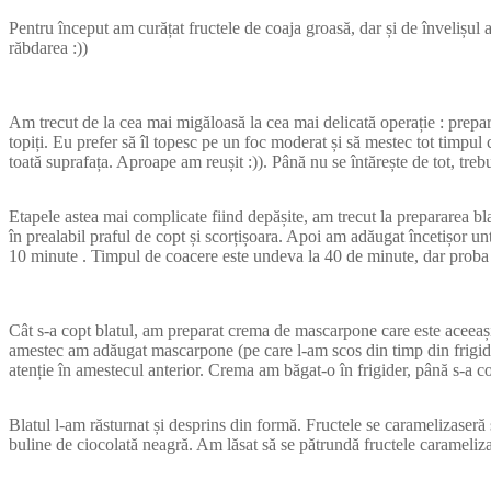
Pentru început am curățat fructele de coaja groasă, dar și de învelișul a
răbdarea :))
Am trecut de la cea mai migăloasă la cea mai delicată operație : prepara
topiți. Eu prefer să îl topesc pe un foc moderat și să mestec tot timpul
toată suprafața. Aproape am reușit :)). Până nu se întărește de tot, trebu
Etapele astea mai complicate fiind depășite, am trecut la prepararea b
în prealabil praful de copt și scorțișoara. Apoi am adăugat încetișor unt
10 minute . Timpul de coacere este undeva la 40 de minute, dar proba s
Cât s-a copt blatul, am preparat crema de mascarpone care este aceeași 
amestec am adăugat mascarpone (pe care l-am scos din timp din frigider
atenție în amestecul anterior. Crema am băgat-o în frigider, până s-a cop
Blatul l-am răsturnat și desprins din formă. Fructele se caramelizaser
buline de ciocolată neagră. Am lăsat să se pătrundă fructele carameliz