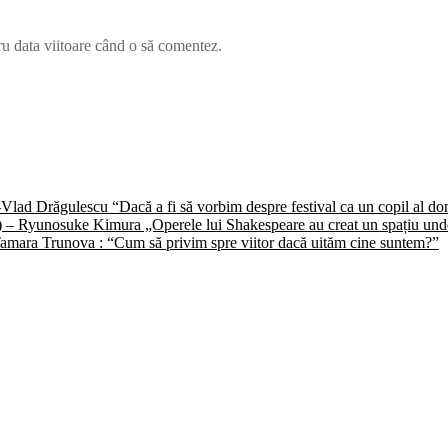
ru data viitoare când o să comentez.
) -Vlad Drăgulescu “Dacă a fi să vorbim despre festival ca un copil al 
II) – Ryunosuke Kimura „Operele lui Shakespeare au creat un spațiu unde 
 -Tamara Trunova : “Cum să privim spre viitor dacă uităm cine suntem?”