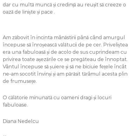
dar cu multă muncă și credință au reușit să creeze o
oază de liniște și pace .
Am zăbovit în incinta mânăstirii până când amurgul
începuse să înroșească vălătucii de pe cer. Priveliștea
era una fabuloasă și de acolo de sus cuprindeam cu
privirea toate așezările ce se pregăteau de înnoptat.
Vântul începuse să șuiere și să ne biciuie fețele încât
ne-am socotit învinși și am părăsit tărâmul acesta plin
de frumusețe.
O călătorie minunată cu oameni dragi și locuri
fabuloase.
Diana Nedelcu