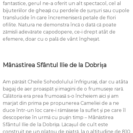
fantastice, gerul ne-a oferit un alt spectacol, cel al
bijuteriilor de gheață cu perdele de țurțuri sau cupole
translucide în care încremeniseră petale de flori
ofilite. Natura ne demonstra încă o dată că poate
zămisli adevărate capodopere, ce-i drept atât de
efemere, doar cu o pală de vânt înghețat.
Mânăstirea Sfântul Ilie de la Dobrița
Am părăsit Cheile Sohodolului înfrigurați, dar cu atâta
bagaj de aer proaspăt și imagini de o frumusețe rară.
Călătoria era prea frumoasă s-o încheiem aici și am
marjat din prima pe propunerea Cameliei de a ne
duce într-un loc care-i rămăsese la suflet și pe care îl
descoperise în urmă cu puțin timp – Mânăstirea
Sfântul Ilie de la Dobrița. Lăcașul de cult este
construit pe un platou de piatră, la o altitudine de 810