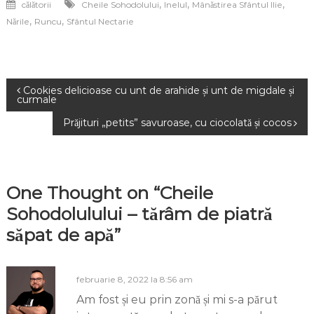
,
,
,
călătorii
Cheile Sohodolului
Inelul
Mânăstirea Sfântul Ilie
,
,
Nările
Runcu
Sfântul Nectarie
Navigare
Cookies delicioase cu unt de arahide și unt de migdale și
curmale
în
Prăjituri „petits” savuroase, cu ciocolată și cocos
articole
One Thought on “Cheile
Sohodolulului – tărâm de piatră
săpat de apă”
februarie 8, 2022 la 8:56 am
Am fost și eu prin zonă și mi s-a părut