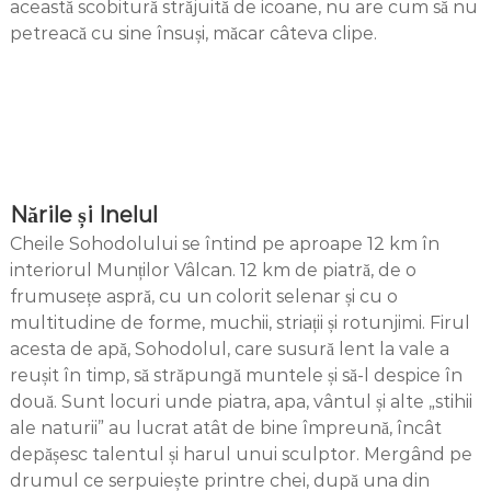
această scobitură străjuită de icoane, nu are cum să nu
petreacă cu sine însuși, măcar câteva clipe.
Nările și Inelul
Cheile Sohodolului se întind pe aproape 12 km în
interiorul Munților Vâlcan. 12 km de piatră, de o
frumusețe aspră, cu un colorit selenar și cu o
multitudine de forme, muchii, striații și rotunjimi. Firul
acesta de apă, Sohodolul, care susură lent la vale a
reușit în timp, să străpungă muntele și să-l despice în
două. Sunt locuri unde piatra, apa, vântul și alte „stihii
ale naturii” au lucrat atât de bine împreună, încât
depășesc talentul și harul unui sculptor. Mergând pe
drumul ce serpuiește printre chei, după una din