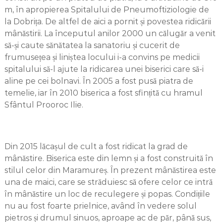
m, în apropierea Spitalului de Pneumoftiziologie de
la Dobrița. De altfel de aici a pornit și povestea ridicării
mânăstirii. La începutul anilor 2000 un călugăr a venit
să-și caute sănătatea la sanatoriu și cucerit de
frumusețea și liniștea locului i-a convins pe medicii
spitalului să-l ajute la ridicarea unei biserici care să-i
aline pe cei bolnavi. În 2005 a fost pusă piatra de
temelie, iar în 2010 biserica a fost sfințită cu hramul
Sfântul Prooroc Ilie.
Din 2015 lăcașul de cult a fost ridicat la grad de
mânăstire. Biserica este din lemn și a fost construită în
stilul celor din Maramureș. În prezent mânăstirea este
una de maici, care se străduiesc să ofere celor ce intră
în mânăstire un loc de reculegere și popas. Condițiile
nu au fost foarte prielnice, având în vedere solul
pietros și drumul sinuos, aproape ac de păr, până sus,