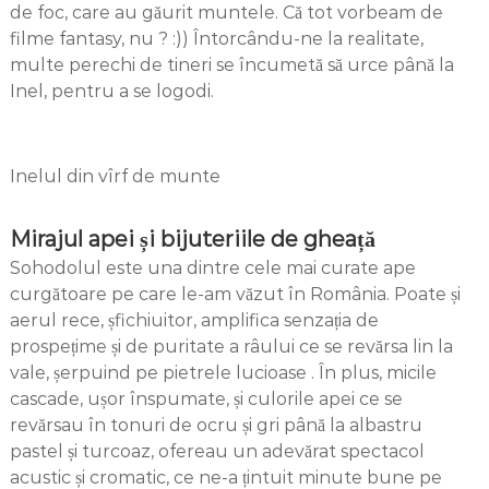
de foc, care au găurit muntele. Că tot vorbeam de
filme fantasy, nu ? :)) Întorcându-ne la realitate,
multe perechi de tineri se încumetă să urce până la
Inel, pentru a se logodi.
Inelul din vîrf de munte
Mirajul apei și bijuteriile de gheață
Sohodolul este una dintre cele mai curate ape
curgătoare pe care le-am văzut în România. Poate și
aerul rece, șfichiuitor, amplifica senzația de
prospețime și de puritate a râului ce se revărsa lin la
vale, șerpuind pe pietrele lucioase . În plus, micile
cascade, ușor înspumate, și culorile apei ce se
revărsau în tonuri de ocru și gri până la albastru
pastel și turcoaz, ofereau un adevărat spectacol
acustic și cromatic, ce ne-a țintuit minute bune pe