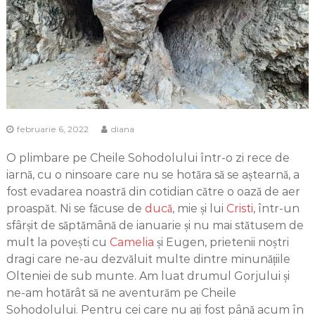
februarie 6, 2022
diana
O plimbare pe Cheile Sohodolului într-o zi rece de
iarnă, cu o ninsoare care nu se hotăra să se aștearnă, a
fost evadarea noastră din cotidian către o oază de aer
proaspăt. Ni se făcuse de
ducă
, mie și lui
Cristi
, într-un
sfârșit de săptămână de ianuarie și nu mai stătusem de
mult la povești cu
Camelia
și Eugen, prietenii noștri
dragi care ne-au dezvăluit multe dintre minunățiile
Olteniei de sub munte. Am luat drumul Gorjului și
ne-am hotărât să ne aventurăm pe Cheile
Sohodolului. Pentru cei care nu ați fost până acum în