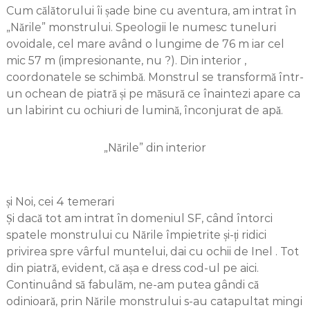
Cum călătorului îi șade bine cu aventura, am intrat în
„Nările” monstrului. Speologii le numesc tuneluri
ovoidale, cel mare având o lungime de 76 m iar cel
mic 57 m (impresionante, nu ?). Din interior ,
coordonatele se schimbă. Monstrul se transformă într-
un ochean de piatră și pe măsură ce înaintezi apare ca
un labirint cu ochiuri de lumină, înconjurat de apă.
„Nările” din interior
și Noi, cei 4 temerari
Și dacă tot am intrat în domeniul SF, când întorci
spatele monstrului cu Nările împietrite și-ți ridici
privirea spre vârful muntelui, dai cu ochii de Inel . Tot
din piatră, evident, că așa e dress cod-ul pe aici.
Continuând să fabulăm, ne-am putea gândi că
odinioară, prin Nările monstrului s-au catapultat mingi