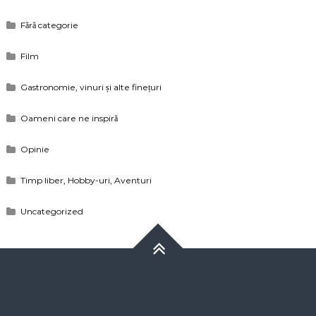
Fără categorie
Film
Gastronomie, vinuri și alte finețuri
Oameni care ne inspiră
Opinie
Timp liber, Hobby-uri, Aventuri
Uncategorized