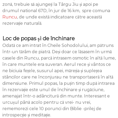
zonă, trebuie să ajungeți la Târgu Jiu și apoi pe
drumul national 67D, în jur de 16 km, spre comuna
Runcu
, de unde există indicatoare către această
rezervație naturală.
Loc de popas și de închinare
Odată ce am intrat în Cheile Sohodolului, am pătruns
într-un tărâm de piatră. Deși doar ce lăsasem în urmă
casele din Runcu, parcă intrasem osmotic în altă lume,
în care muntele era suveran. Aerul rece și vântos ce
ne biciuia fețele, susurul apei, măreția și suplețea
stâncilor care ne înconjurau ne transportaseră în altă
dimensiune. Primul popas, la puțin timp după intrarea
în rezervație este unul de închinare și rugăciune,
amenajat într-o adâncitură din munte. Interesant e
urcușul până acolo pentru că vrei- nu vrei,
rememorezi cele 10 porunci din Biblie -prilej de
introspecție și meditație.