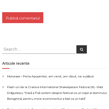
Search
Search
for:
Articole recente
Moneasa – Perla Apusenilor, am venit, am văzut, ne-a plăcut
Flash-uri de la Craiova International Shakespeare Festival (III) -Vlad
Drăgulescu “Dacă a fi să vorbim despre festival ca un copil al domnului
Boroghină, pentru mine evenimentul a fost ca un tată”