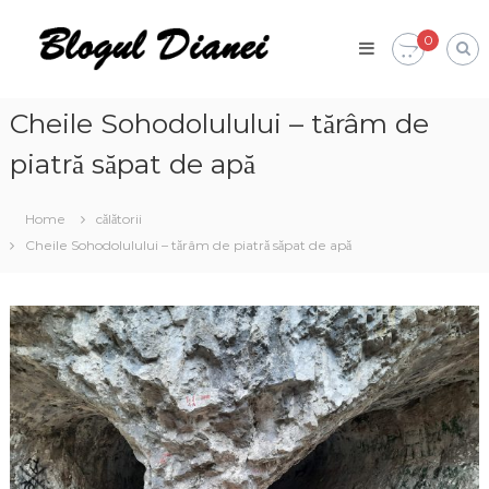
Skip
Blogul
to
0
Dianei
content
Blognotes
de
opinie,
Cheile Sohodolulului – tărâm de
călătorii
și
piatră săpat de apă
alte
finețuri
Home
călătorii
Cheile Sohodolulului – tărâm de piatră săpat de apă