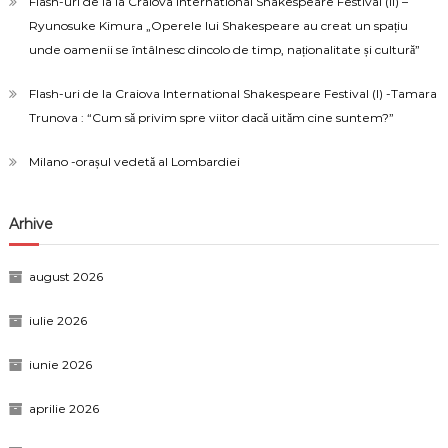
Flash-uri de la la Craiova International Shakespeare Festival (II) –
Ryunosuke Kimura „Operele lui Shakespeare au creat un spațiu
unde oamenii se întâlnesc dincolo de timp, naționalitate și cultură”
Flash-uri de la Craiova International Shakespeare Festival (I) -Tamara
Trunova : “Cum să privim spre viitor dacă uităm cine suntem?”
Milano -orașul vedetă al Lombardiei
Arhive
august 2026
iulie 2026
iunie 2026
aprilie 2026