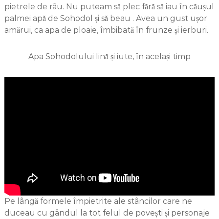
pietrele de râu. Nu puteam să plec fără să iau în căușul
palmei apă de Sohodol și să beau . Avea un gust ușor
amărui, ca apa de ploaie, îmbibată în frunze și ierburi.
Apa Sohodolului lină și iute, în același timp
Pe lângă formele împietrite ale stâncilor care ne
duceau cu gândul la tot felul de povești și personaje