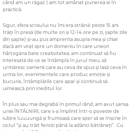
când am un răgaz ) am tot amânat punerea ei în
practică.
Sigur, sfera scrisului nu îmi era străină: peste 15 ani
trăiți în presă (de multe ori și 12-14 ore pe zi, șapte zile
din șapte) și-au pus amprenta asupra mea și chiar
dacă am virat spre un domeniu în care uneori
hârțogăria bate creativitatea, am continuat să fiu
interesată de ce se întâmplă în jurul meu, să
urmăresc oamenii care au ceva de spus și lasă ceva în
urma lor, evenimentele care produc emoție și
bucurie, întâmplările care apar și continuă să
uimească prin ineditul lor.
În plus sau mai degrabă în primul rând, am avut șansa
unei ÎNTÂLNIRI, care s-a împlinit într-o poveste de
iubire luuuungă și frumoasă care sper să se înscrie în
ciclul “și au trăit fericiți până la adânci bătrâneți” . Cu