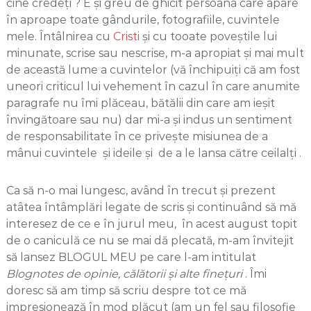
cine credeți ? E și greu de ghicit persoana care apare
în aproape toate gândurile, fotografiile, cuvintele
mele. Întâlnirea cu
Cristi
și cu tooate poveștile lui
minunate, scrise sau nescrise, m-a apropiat și mai mult
de această lume a cuvintelor (vă închipuiți că am fost
uneori criticul lui vehement în cazul în care anumite
paragrafe nu îmi plăceau, bătălii din care am ieșit
învingătoare sau nu) dar mi-a și indus un sentiment
de responsabilitate în ce privește misiunea de a
mânui cuvintele și ideile și de a le lansa către ceilalți .
Ca să n-o mai lungesc, având în trecut și prezent
atâtea întâmplări legate de scris și continuând să mă
interesez de ce e în jurul meu, în acest august topit
de o caniculă ce nu se mai dă plecată, m-am învitejit
să lansez BLOGUL MEU pe care l-am intitulat
Blognotes de opinie, călătorii și alte finețuri
. Îmi
doresc să am timp să scriu despre tot ce mă
impresionează în mod plăcut (am un fel sau filosofie