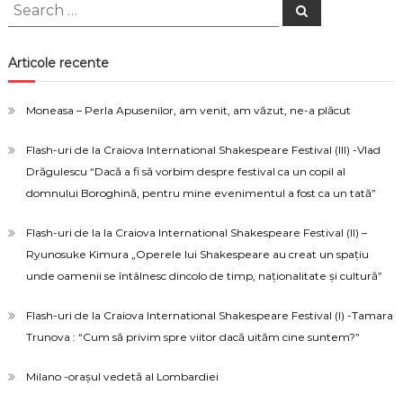
Search
Search
for:
Articole recente
Moneasa – Perla Apusenilor, am venit, am văzut, ne-a plăcut
Flash-uri de la Craiova International Shakespeare Festival (III) -Vlad
Drăgulescu “Dacă a fi să vorbim despre festival ca un copil al
domnului Boroghină, pentru mine evenimentul a fost ca un tată”
Flash-uri de la la Craiova International Shakespeare Festival (II) –
Ryunosuke Kimura „Operele lui Shakespeare au creat un spațiu
unde oamenii se întâlnesc dincolo de timp, naționalitate și cultură”
Flash-uri de la Craiova International Shakespeare Festival (I) -Tamara
Trunova : “Cum să privim spre viitor dacă uităm cine suntem?”
Milano -orașul vedetă al Lombardiei