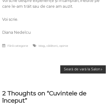
Voi scrie despre experiențe și întâmplări, inedite pe
care le-am trăit sau de care am auzit.
Voi scrie.
Diana Nedelcu
,
,
Fără categorie
blog
călătorii
opinie
Navigare
Seară de vară la Salon
în
articole
2 Thoughts on “Cuvintele de
început”