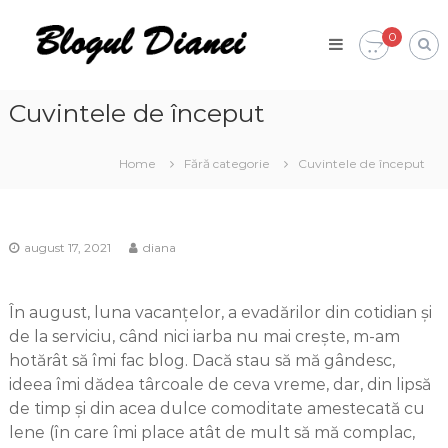
Skip
Blogul
to
0
Dianei
content
Blognotes
de
opinie,
Cuvintele de început
călătorii
și
alte
Home
Fără categorie
Cuvintele de început
finețuri
august 17, 2021
diana
În august, luna vacanțelor, a evadărilor din cotidian și
de la serviciu, când nici iarba nu mai crește, m-am
hotărât să îmi fac blog. Dacă stau să mă gândesc,
ideea îmi dădea târcoale de ceva vreme, dar, din lipsă
de timp și din acea dulce comoditate amestecată cu
lene (în care îmi place atât de mult să mă complac,