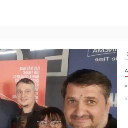
S
f
A