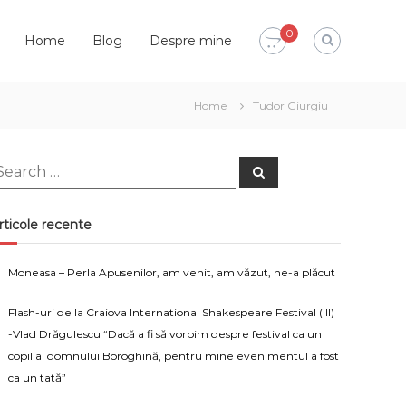
0
Home
Blog
Despre mine
Home
Tudor Giurgiu
earch
Search
or:
rticole recente
Moneasa – Perla Apusenilor, am venit, am văzut, ne-a plăcut
Flash-uri de la Craiova International Shakespeare Festival (III)
-Vlad Drăgulescu “Dacă a fi să vorbim despre festival ca un
copil al domnului Boroghină, pentru mine evenimentul a fost
ca un tată”