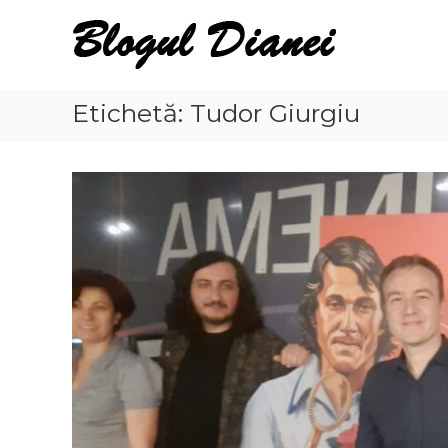
Skip
Blogul
to
Dianei
content
Blognotes
de
Etichetă:
Tudor Giurgiu
opinie,
călătorii
și
alte
finețuri