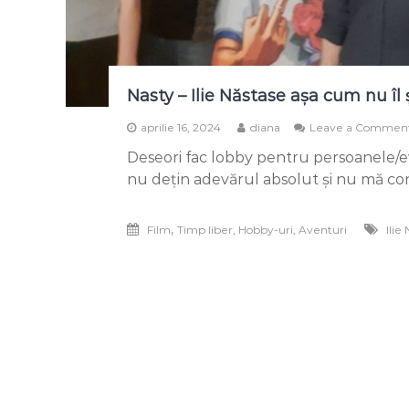
Nasty – Ilie Năstase așa cum nu îl
aprilie 16, 2024
diana
Leave a Commen
Deseori fac lobby pentru persoanele/ev
nu dețin adevărul absolut și nu mă con
,
Film
Timp liber, Hobby-uri, Aventuri
Ilie