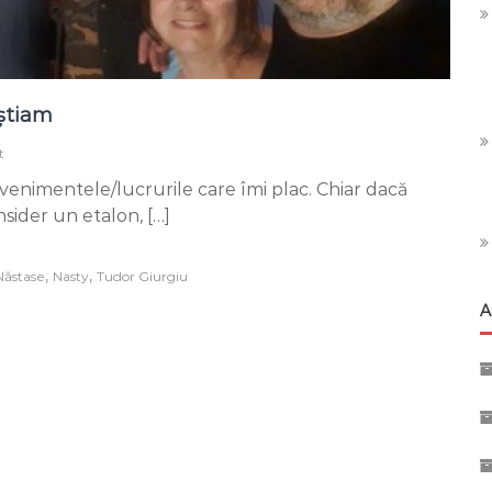
 știam
on
t
Nasty
enimentele/lucrurile care îmi plac. Chiar dacă
–
Ilie
sider un etalon, […]
Năstase
așa
cum
,
,
 Năstase
Nasty
Tudor Giurgiu
nu
A
îl
știam