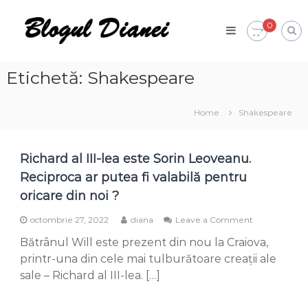
Skip
Blogul
to
0
Dianei
content
Blognotes
de
opinie,
Etichetă:
Shakespeare
călătorii
și
alte
Home
Shakespeare
finețuri
Richard al III-lea este Sorin Leoveanu.
Reciproca ar putea fi valabilă pentru
oricare din noi ?
on
octombrie 27, 2022
diana
Leave a Comment
Richard
Bătrânul Will este prezent din nou la Craiova,
al
III-
printr-una din cele mai tulburătoare creații ale
lea
sale – Richard al III-lea. […]
este
Sorin
Leoveanu.