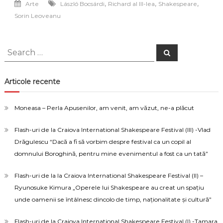
,
,
,
Arte
László Bocsárdi
Richard al III-lea
Shakespeare
Reciproca
Sorin Leoveanu
ar
putea
fi
valabilă
Search
Search
pentru
for:
oricare
din
noi
Articole recente
?
Moneasa – Perla Apusenilor, am venit, am văzut, ne-a plăcut
Flash-uri de la Craiova International Shakespeare Festival (III) -Vlad
Drăgulescu “Dacă a fi să vorbim despre festival ca un copil al
domnului Boroghină, pentru mine evenimentul a fost ca un tată”
Flash-uri de la la Craiova International Shakespeare Festival (II) –
Ryunosuke Kimura „Operele lui Shakespeare au creat un spațiu
unde oamenii se întâlnesc dincolo de timp, naționalitate și cultură”
Flash-uri de la Craiova International Shakespeare Festival (I) -Tamara