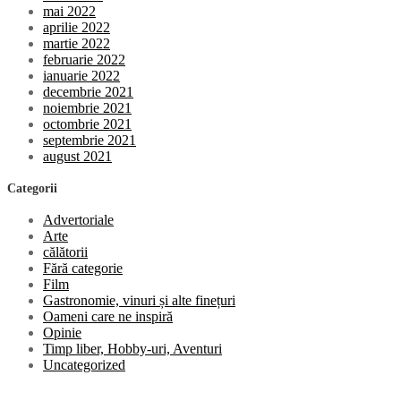
mai 2022
aprilie 2022
martie 2022
februarie 2022
ianuarie 2022
decembrie 2021
noiembrie 2021
octombrie 2021
septembrie 2021
august 2021
Categorii
Advertoriale
Arte
călătorii
Fără categorie
Film
Gastronomie, vinuri și alte finețuri
Oameni care ne inspiră
Opinie
Timp liber, Hobby-uri, Aventuri
Uncategorized