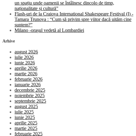
un spațiu unde oamenii se întâlnesc dincolo de timp,
naționalitate și cultură”
Flash-uri de la Craiova International Shakespeare Festival (I) -
Tamara Trunova : “Cum să privim spre viitor dacă uităm cine
suntem?”
Milano -orașul vedetă al Lombardiei
Arhive
august 2026
iulie 2026
iunie 2026
aprilie 2026
martie 2026
februarie 2026
ianuarie 2026
decembrie 2025
noiembrie 2025
septembrie 2025
august 2025
iulie 2025
iunie 2025
aprilie 2025
martie 2025
februarie 2025