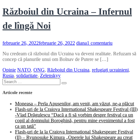
Războiul din Ucraina – Infernul
de lîngă Noi
la
februarie 26, 2022
februarie 26, 2022
diana
1 comentariu
Războiul
Nu credeam că războiul din Ucraina va deveni realitate. Refuzam să
din
concep că planurile unui om Bolnav de Putere se […]
Ucraina
–
Opinie
NATO
,
ONG
,
Războiul din Ucraina
,
refugiați ucrainieni
,
Infernul
Rusia
,
solidaritate
,
Zelenskyy
de
Search
lîngă
Search
for:
Noi
Articole recente
Moneasa – Perla Apusenilor, am venit, am văzut, ne-a plăcut
Flash-uri de la Craiova International Shakespeare Festival (III)
-Vlad Drăgulescu “Dacă a fi să vorbim despre festival ca un
copil al domnului Boroghină, pentru mine evenimentul a fost
ca un tată”
Flash-uri de la la Craiova International Shakespeare Festival
(II) – Ryunosuke Kimura „Operele lui Shakespeare au creat