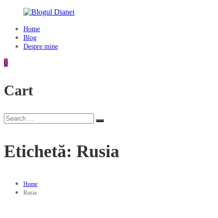
Skip
to
content
Home
Blogul
Blog
Dianei
Despre mine
Blognotes
0
de
opinie,
Cart
călătorii
și
alte
finețuri
Search
Search
for:
Etichetă:
Rusia
Home
Rusia