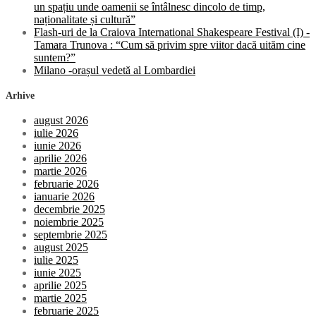
un spațiu unde oamenii se întâlnesc dincolo de timp,
naționalitate și cultură”
Flash-uri de la Craiova International Shakespeare Festival (I) -
Tamara Trunova : “Cum să privim spre viitor dacă uităm cine
suntem?”
Milano -orașul vedetă al Lombardiei
Arhive
august 2026
iulie 2026
iunie 2026
aprilie 2026
martie 2026
februarie 2026
ianuarie 2026
decembrie 2025
noiembrie 2025
septembrie 2025
august 2025
iulie 2025
iunie 2025
aprilie 2025
martie 2025
februarie 2025