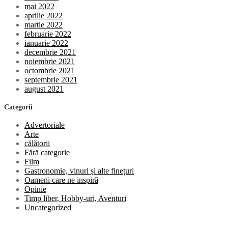
mai 2022
aprilie 2022
martie 2022
februarie 2022
ianuarie 2022
decembrie 2021
noiembrie 2021
octombrie 2021
septembrie 2021
august 2021
Categorii
Advertoriale
Arte
călătorii
Fără categorie
Film
Gastronomie, vinuri și alte finețuri
Oameni care ne inspiră
Opinie
Timp liber, Hobby-uri, Aventuri
Uncategorized