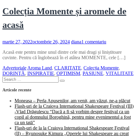
Colecția Momente și aromele de
acasă
la
martie 27, 2022
octombrie 26, 2024
diana
1 comentariu
Colecția
Acasă este pentru mine unul dintre cele mai dragi și liniștitoare
Momente
cuvinte. Pentru că înglobează în el atâtea MOMENTE, cele […]
și
aromele
Advertoriale
Aroma Land
,
CLARITATE
,
Colecția Momente
,
de
DORINŢĂ
,
INSPIRAŢIE
,
OPTIMISM
,
PASIUNE
,
VITALITATE
acasă
Search
Search
for:
Articole recente
Moneasa – Perla Apusenilor, am venit, am văzut, ne-a plăcut
Flash-uri de la Craiova International Shakespeare Festival (III)
-Vlad Drăgulescu “Dacă a fi să vorbim despre festival ca un
copil al domnului Boroghină, pentru mine evenimentul a fost
ca un tată”
Flash-uri de la la Craiova International Shakespeare Festival
(II) – Ryunosuke Kimura „Operele lui Shakespeare au creat