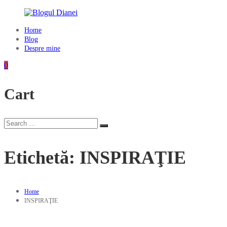
Skip
to
content
Home
Blogul
Blog
Dianei
Despre mine
Blognotes
0
de
opinie,
Cart
călătorii
și
alte
finețuri
Search
Search
for:
Etichetă:
INSPIRAŢIE
Home
INSPIRAŢIE