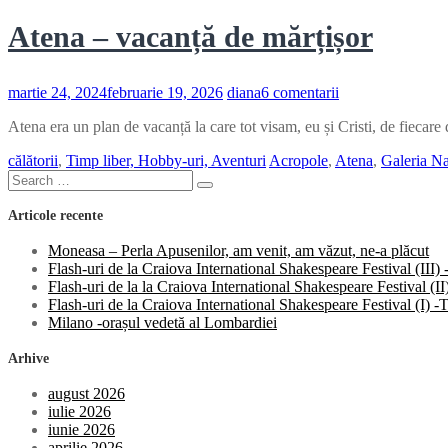
Atena – vacanță de mărțișor
la
martie 24, 2024
februarie 19, 2026
diana
6 comentarii
Atena
Atena era un plan de vacanță la care tot visam, eu și Cristi, de fieca
–
vacanță
călătorii
,
Timp liber, Hobby-uri, Aventuri
Acropole
,
Atena
,
Galeria Na
de
Search
mărțișor
Search
for:
Articole recente
Moneasa – Perla Apusenilor, am venit, am văzut, ne-a plăcut
Flash-uri de la Craiova International Shakespeare Festival (III
Flash-uri de la la Craiova International Shakespeare Festival (
Flash-uri de la Craiova International Shakespeare Festival (I)
Milano -orașul vedetă al Lombardiei
Arhive
august 2026
iulie 2026
iunie 2026
aprilie 2026