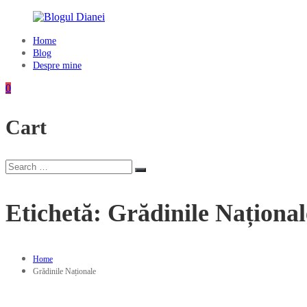
Skip
to
content
Home
Blogul
Blog
Dianei
Despre mine
Blognotes
0
de
opinie,
Cart
călătorii
și
alte
finețuri
Search
Search
for:
Etichetă:
Grădinile Național
Home
Grădinile Naționale