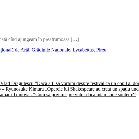
re dată cînd ajungeam în preafrumoasa […]
țională de Artă
,
Grădinile Naționale
,
Lycabettus
,
Pireu
) -Vlad Drăgulescu “Dacă a fi să vorbim despre festival ca un copil al 
II) – Ryunosuke Kimura „Operele lui Shakespeare au creat un spațiu unde 
 -Tamara Trunova : “Cum să privim spre viitor dacă uităm cine suntem?”