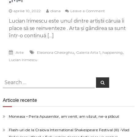
„1+1=1”
on
aprilie 10, 2022
diana
Leave a Comment
Lucian
Lucian Irimescu este unul dintre artiștii căruia îi
Irimescu
și
place să se reinventeze . Arta și gândirea sa sunt
Eleonora
într-o continuă […]
Gheorghiu
–
„1+1=1”
,
,
,
Arte
Eleonora Gheorghiu
Galeria Arta 1
happening
Lucian Irimescu
Search
Search
for:
Articole recente
Moneasa – Perla Apusenilor, am venit, am văzut, ne-a plăcut
Flash-uri de la Craiova International Shakespeare Festival (III) -Vlad