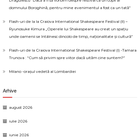
Drăgulescu “Dacă a fi să vorbim despre festival ca un copil al
domnului Boroghină, pentru mine evenimentul a fost ca un tată”
Flash-uri de la la Craiova International Shakespeare Festival (II) –
Ryunosuke Kimura „Operele lui Shakespeare au creat un spațiu
unde oamenii se întâlnesc dincolo de timp, naționalitate și cultură”
Flash-uri de la Craiova International Shakespeare Festival (I) -Tamara
Trunova : “Cum să privim spre viitor dacă uităm cine suntem?”
Milano -orașul vedetă al Lombardiei
Arhive
august 2026
iulie 2026
iunie 2026