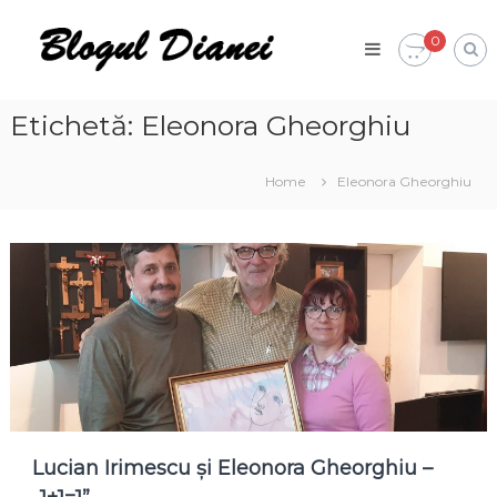
Skip
Blogul
to
0
Dianei
content
Blognotes
de
opinie,
Etichetă:
Eleonora Gheorghiu
călătorii
și
alte
Home
Eleonora Gheorghiu
finețuri
Lucian Irimescu și Eleonora Gheorghiu –