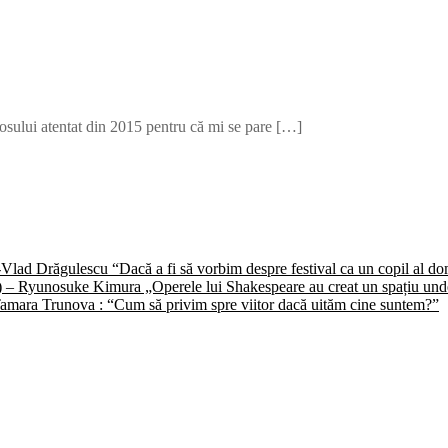
rosului atentat din 2015 pentru că mi se pare […]
) -Vlad Drăgulescu “Dacă a fi să vorbim despre festival ca un copil al 
II) – Ryunosuke Kimura „Operele lui Shakespeare au creat un spațiu unde 
 -Tamara Trunova : “Cum să privim spre viitor dacă uităm cine suntem?”