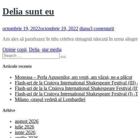
Delia sunt eu
la
octombrie 19, 2022
octombrie 19, 2022
diana
3 comentarii
Delia
Am ales să parafrazez în titlu celebra sintagmă născută în urma sânge
sunt
eu
Opinie
copii
,
Delia
,
star media
Search
Search
for:
Articole recente
Moneasa – Perla Apusenilor, am venit, am văzut, ne-a plăcut
Flash-uri de la Craiova International Shakespeare Festival (III
Flash-uri de la la Craiova International Shakespeare Festival (
Flash-uri de la Craiova International Shakespeare Festival (I)
Milano -orașul vedetă al Lombardiei
Arhive
august 2026
iulie 2026
iunie 2026
aprilie 2026