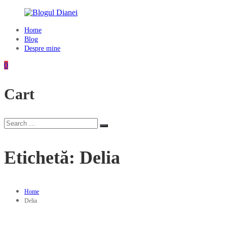
Skip
to
content
Home
Blogul
Blog
Dianei
Despre mine
Blognotes
0
de
opinie,
Cart
călătorii
și
alte
finețuri
Search
Search
for:
Etichetă:
Delia
Home
Delia