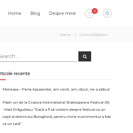
0
Home
Blog
Despre mine
Home
Crama Rădăcini
earch
Search
or:
rticole recente
Moneasa – Perla Apusenilor, am venit, am văzut, ne-a plăcut
Flash-uri de la Craiova International Shakespeare Festival (III)
-Vlad Drăgulescu “Dacă a fi să vorbim despre festival ca un
copil al domnului Boroghină, pentru mine evenimentul a fost
ca un tată”