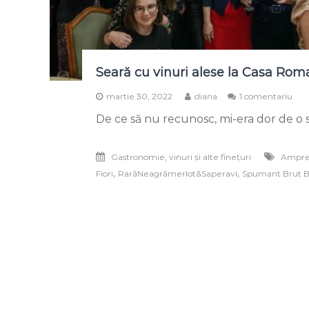
Seară cu vinuri alese la Casa Ro
la
martie 30, 2022
diana
1 comentariu
Sea
De ce să nu recunosc, mi-era dor de o se
cu
vinu
ale
Gastronomie, vinuri și alte finețuri
Ampre 
la
Cas
,
,
Fiori
RarăNeagrămerlot&Saperavi
Spumant Brut B
Rom