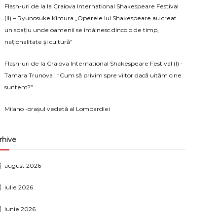
Flash-uri de la la Craiova International Shakespeare Festival
(II) – Ryunosuke Kimura „Operele lui Shakespeare au creat
un spațiu unde oamenii se întâlnesc dincolo de timp,
naționalitate și cultură”
Flash-uri de la Craiova International Shakespeare Festival (I) -
Tamara Trunova : “Cum să privim spre viitor dacă uităm cine
suntem?”
Milano -orașul vedetă al Lombardiei
rhive
august 2026
iulie 2026
iunie 2026