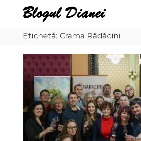
Skip
Blogul
to
Dianei
content
Blognotes
de
Etichetă:
Crama Rădăcini
opinie,
călătorii
și
alte
finețuri