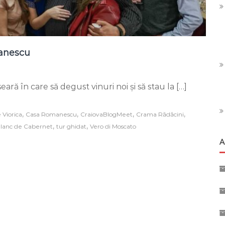
manescu
ră
ară în care să degust vinuri noi și să stau la […]
ri
se
,
,
,
,
Viorica
Casa Romanescu
CraiovaBlogMeet
Crama Rădăcini
a
,
,
lanc de Cabernet
tur ghidat
Vero di Moscato
anescu
A