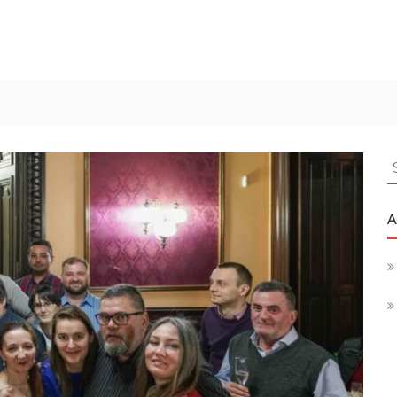
S
f
A