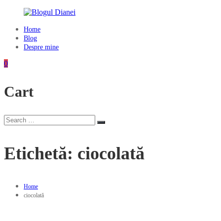
Skip
to
content
Home
Blogul
Blog
Dianei
Despre mine
Blognotes
0
de
opinie,
Cart
călătorii
și
alte
finețuri
Search
Search
for:
Etichetă:
ciocolată
Home
ciocolată