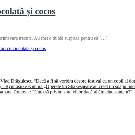
ocolată și cocos
 primăvara trecută. Au fost o dublă surpriză pentru că […]
turi cu ciocolată și cocos
) -Vlad Drăgulescu “Dacă a fi să vorbim despre festival ca un copil al 
II) – Ryunosuke Kimura „Operele lui Shakespeare au creat un spațiu unde 
 -Tamara Trunova : “Cum să privim spre viitor dacă uităm cine suntem?”