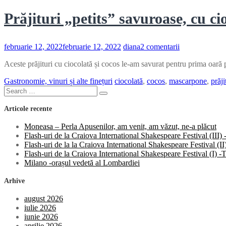
Prăjituri „petits” savuroase, cu ci
la
februarie 12, 2022
februarie 12, 2022
diana
2 comentarii
Prăjituri
Aceste prăjituri cu ciocolată și cocos le-am savurat pentru prima oară
„petits”
savuroase,
Gastronomie, vinuri și alte finețuri
ciocolată
,
cocos
,
mascarpone
,
prăji
cu
Search
ciocolată
Search
for:
și
Articole recente
cocos
Moneasa – Perla Apusenilor, am venit, am văzut, ne-a plăcut
Flash-uri de la Craiova International Shakespeare Festival (III
Flash-uri de la la Craiova International Shakespeare Festival (
Flash-uri de la Craiova International Shakespeare Festival (I)
Milano -orașul vedetă al Lombardiei
Arhive
august 2026
iulie 2026
iunie 2026
aprilie 2026