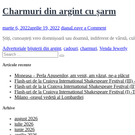
Charmuri din argint cu șarm
on
martie 6, 2022
aprilie 19, 2022
diana
Leave a Comment
Charmuri
Știți, cunoașteți vreo domnișoară sau doamnă, indiferent de vârstă, culo
din
argint
Advertoriale
bijuterii din argint
,
cadouri
,
charmuri
,
Venda Jewerly
cu
Search
șarm
Search
for:
Articole recente
Moneasa – Perla Apusenilor, am venit, am văzut, ne-a plăcut
Flash-uri de la Craiova International Shakespeare Festival (III
Flash-uri de la la Craiova International Shakespeare Festival (
Flash-uri de la Craiova International Shakespeare Festival (I)
Milano -orașul vedetă al Lombardiei
Arhive
august 2026
iulie 2026
iunie 2026
aprilie 2026