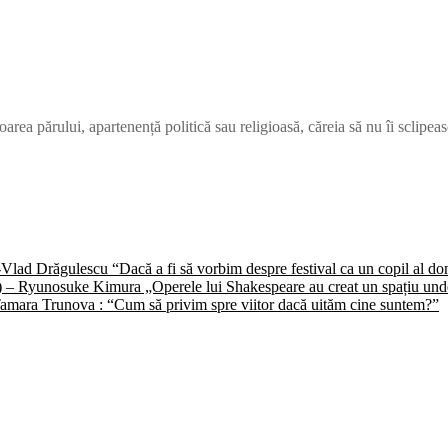
area părului, apartenență politică sau religioasă, căreia să nu îi sclipe
) -Vlad Drăgulescu “Dacă a fi să vorbim despre festival ca un copil al 
II) – Ryunosuke Kimura „Operele lui Shakespeare au creat un spațiu unde 
 -Tamara Trunova : “Cum să privim spre viitor dacă uităm cine suntem?”