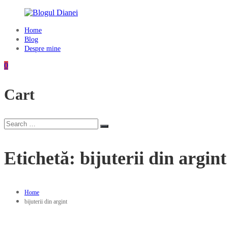
Skip
to
content
Home
Blogul
Blog
Dianei
Despre mine
Blognotes
0
de
opinie,
Cart
călătorii
și
alte
finețuri
Search
Search
for:
Etichetă:
bijuterii din argint
Home
bijuterii din argint