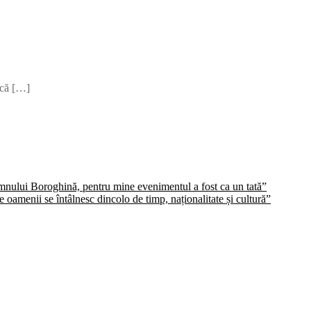
ască […]
domnului Boroghină, pentru mine evenimentul a fost ca un tată”
oamenii se întâlnesc dincolo de timp, naționalitate și cultură”