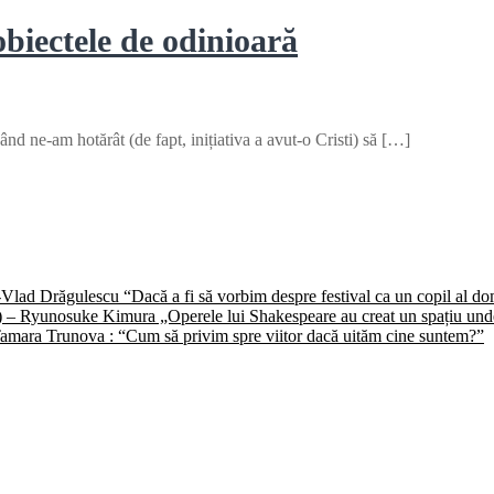
obiectele de odinioară
d ne-am hotărât (de fapt, inițiativa a avut-o Cristi) să […]
) -Vlad Drăgulescu “Dacă a fi să vorbim despre festival ca un copil al 
II) – Ryunosuke Kimura „Operele lui Shakespeare au creat un spațiu unde 
 -Tamara Trunova : “Cum să privim spre viitor dacă uităm cine suntem?”