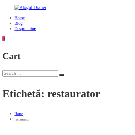
Skip
to
content
Home
Blogul
Blog
Dianei
Despre mine
Blognotes
0
de
opinie,
Cart
călătorii
și
alte
finețuri
Search
Search
for:
Etichetă:
restaurator
Home
restaurator