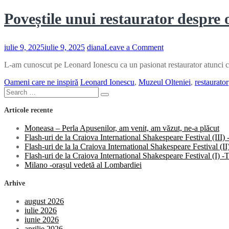
Poveștile unui restaurator despre 
on
iulie 9, 2025
iulie 9, 2025
diana
Leave a Comment
Poveștile
L-am cunoscut pe Leonard Ionescu ca un pasionat restaurator atunci cân
unui
restaurator
Oameni care ne inspiră
Leonard Ionescu
,
Muzeul Olteniei
,
restaurator
despre
Search
obiectele
Search
for:
de
Articole recente
odinioară
Moneasa – Perla Apusenilor, am venit, am văzut, ne-a plăcut
Flash-uri de la Craiova International Shakespeare Festival (III
Flash-uri de la la Craiova International Shakespeare Festival (
Flash-uri de la Craiova International Shakespeare Festival (I)
Milano -orașul vedetă al Lombardiei
Arhive
august 2026
iulie 2026
iunie 2026
aprilie 2026