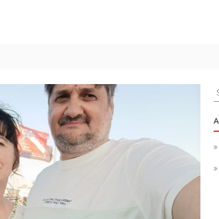
S
f
A