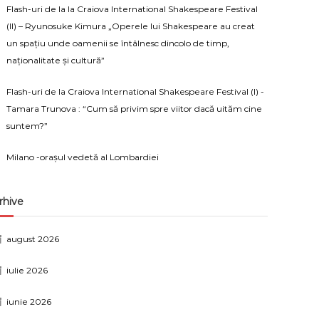
Flash-uri de la la Craiova International Shakespeare Festival
(II) – Ryunosuke Kimura „Operele lui Shakespeare au creat
un spațiu unde oamenii se întâlnesc dincolo de timp,
naționalitate și cultură”
Flash-uri de la Craiova International Shakespeare Festival (I) -
Tamara Trunova : “Cum să privim spre viitor dacă uităm cine
suntem?”
Milano -orașul vedetă al Lombardiei
rhive
august 2026
iulie 2026
iunie 2026