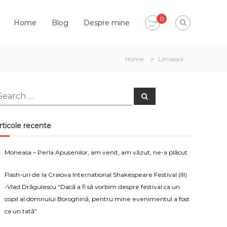
0
Home
Blog
Despre mine
Home
Limassol
earch
Search
or:
rticole recente
Moneasa – Perla Apusenilor, am venit, am văzut, ne-a plăcut
Flash-uri de la Craiova International Shakespeare Festival (III)
-Vlad Drăgulescu “Dacă a fi să vorbim despre festival ca un
copil al domnului Boroghină, pentru mine evenimentul a fost
ca un tată”