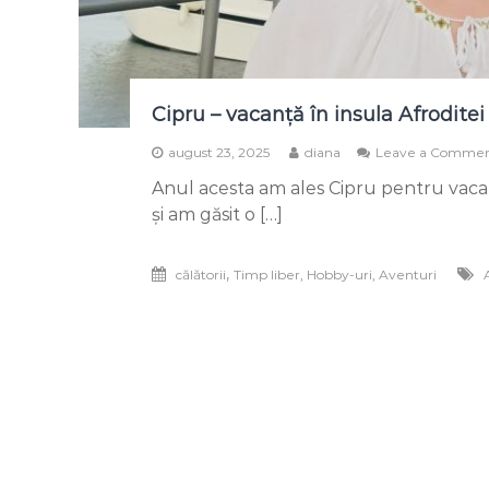
Cipru – vacanță în insula Afroditei
august 23, 2025
diana
Leave a Comme
Anul acesta am ales Cipru pentru vaca
și am găsit o […]
,
călătorii
Timp liber, Hobby-uri, Aventuri