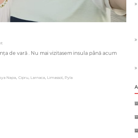
on
nt
Cipru
nța de vară . Nu mai vizitasem insula până acum
–
vacanță
în
insula
Afroditei
,
,
,
,
Aya Napa
Cipru
Larnaca
Limassol
Pyla
A