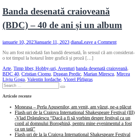
Banda desenată craioveană
(BDC) – 40 de ani și un album
on
ianuarie 10, 2023
ianuarie 11, 2023
diana
Leave a Comment
Banda
Nu am fost niciodată fan bandă desenată, în sensul că am considerat-
desenată
o tot timpul la hotarul între grafică și proză […]
craioveană
(BDC)
Arte
,
Timp liber, Hobby-uri, Aventuri
banda desenată craioveană
,
–
BDC 40
,
Cristian Ciomu
,
Dragan Predic
,
Marian Mirescu
,
Mircea
40
Liviu Goga
,
Valentin Iordache
,
Viorel Pîrligras
de
Search
ani
Search
for:
și
Articole recente
un
album
Moneasa – Perla Apusenilor, am venit, am văzut, ne-a plăcut
Flash-uri de la Craiova International Shakespeare Festival (III)
-Vlad Drăgulescu “Dacă a fi să vorbim despre festival ca un
copil al domnului Boroghină, pentru mine evenimentul a fost
ca un tată”
Flash-uri de la la Craiova International Shakespeare Festival