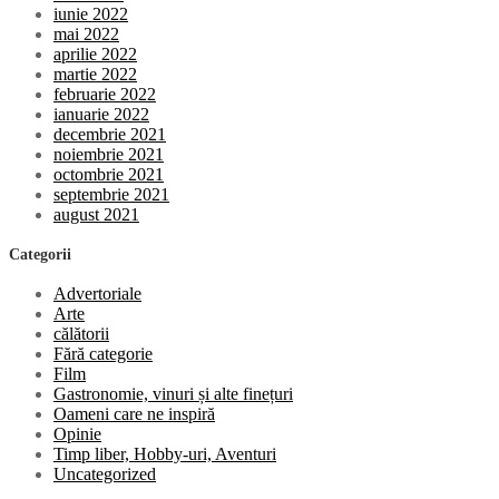
iunie 2022
mai 2022
aprilie 2022
martie 2022
februarie 2022
ianuarie 2022
decembrie 2021
noiembrie 2021
octombrie 2021
septembrie 2021
august 2021
Categorii
Advertoriale
Arte
călătorii
Fără categorie
Film
Gastronomie, vinuri și alte finețuri
Oameni care ne inspiră
Opinie
Timp liber, Hobby-uri, Aventuri
Uncategorized