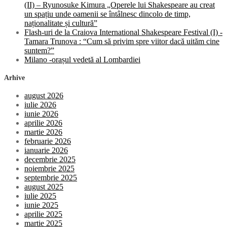
(II) – Ryunosuke Kimura „Operele lui Shakespeare au creat
un spațiu unde oamenii se întâlnesc dincolo de timp,
naționalitate și cultură”
Flash-uri de la Craiova International Shakespeare Festival (I) -
Tamara Trunova : “Cum să privim spre viitor dacă uităm cine
suntem?”
Milano -orașul vedetă al Lombardiei
Arhive
august 2026
iulie 2026
iunie 2026
aprilie 2026
martie 2026
februarie 2026
ianuarie 2026
decembrie 2025
noiembrie 2025
septembrie 2025
august 2025
iulie 2025
iunie 2025
aprilie 2025
martie 2025