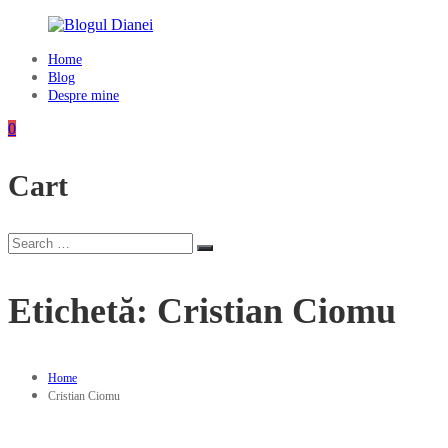
Skip
to
content
Home
Blogul
Blog
Dianei
Despre mine
Blognotes
0
de
opinie,
Cart
călătorii
și
alte
finețuri
Search
Search
for:
Etichetă:
Cristian Ciomu
Home
Cristian Ciomu