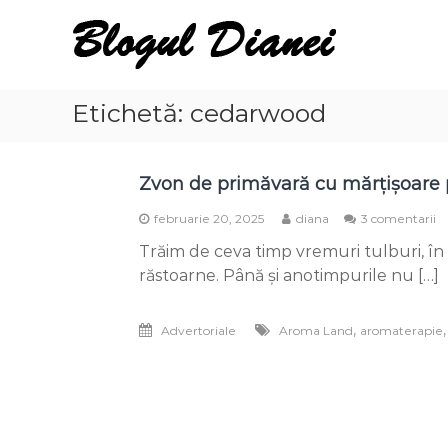
Skip
Blogul
to
Dianei
content
Blognotes
de
Etichetă:
cedarwood
opinie,
călătorii
și
Zvon de primăvară cu mărțișoare
alte
finețuri
la
februarie 20, 2025
diana
3 comentarii
Z
Trăim de ceva timp vremuri tulburi, în c
d
p
răstoarne. Până și anotimpurile nu […]
c
m
p
,
Advertoriale
Aroma Land
aromaterapie