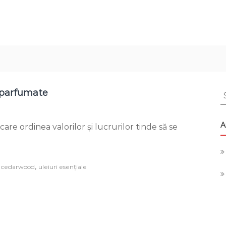
 parfumate
S
f
von
A
are ordinea valorilor și lucrurilor tinde să se
e
rimăvară
u
ărțișoare
arfumate
,
,
cedarwood
uleiuri esențiale