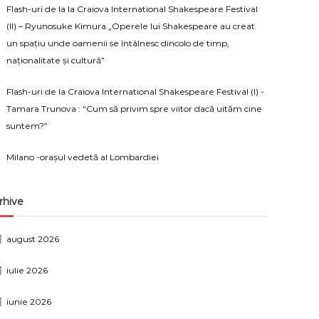
Flash-uri de la la Craiova International Shakespeare Festival
(II) – Ryunosuke Kimura „Operele lui Shakespeare au creat
un spațiu unde oamenii se întâlnesc dincolo de timp,
naționalitate și cultură”
Flash-uri de la Craiova International Shakespeare Festival (I) -
Tamara Trunova : “Cum să privim spre viitor dacă uităm cine
suntem?”
Milano -orașul vedetă al Lombardiei
rhive
august 2026
iulie 2026
iunie 2026