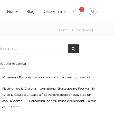
0
Home
Blog
Despre mine
Home
cedarwood
earch
Search
or:
rticole recente
Moneasa – Perla Apusenilor, am venit, am văzut, ne-a plăcut
Flash-uri de la Craiova International Shakespeare Festival (III)
-Vlad Drăgulescu “Dacă a fi să vorbim despre festival ca un
copil al domnului Boroghină, pentru mine evenimentul a fost
ca un tată”